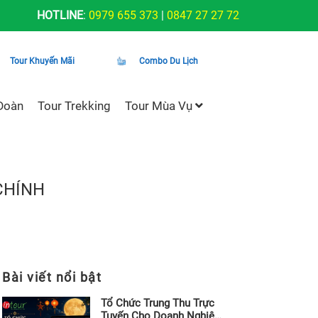
HOTLINE
:
0979 655 373
|
0847 27 27 72
Tour Khuyến Mãi
Combo Du Lịch
Đoàn
Tour Trekking
Tour Mùa Vụ
CHÍNH
Bài viết nổi bật
Tổ Chức Trung Thu Trực
Tuyến Cho Doanh Nghiệp,