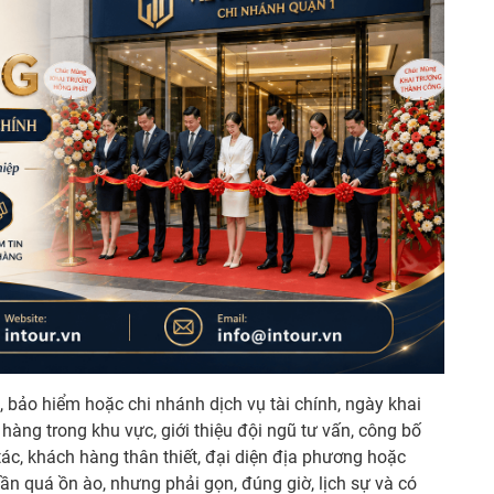
, bảo hiểm hoặc chi nhánh dịch vụ tài chính, ngày khai
 hàng trong khu vực, giới thiệu đội ngũ tư vấn, công bố
 tác, khách hàng thân thiết, đại diện địa phương hoặc
n quá ồn ào, nhưng phải gọn, đúng giờ, lịch sự và có