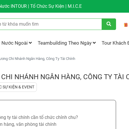
ước INTOUR | Tổ Chức Sự Kiện | M.I.C.E
r Nước Ngoài
Teambuilding Theo Ngày
Tour Khách 
ương Chi Nhánh Ngân Hàng, Công Ty Tài Chính
 CHI NHÁNH NGÂN HÀNG, CÔNG TY TÀI 
 SỰ KIỆN & EVENT
ng ty tài chính cần tổ chức chỉnh chu?
n hàng, văn phòng tài chính