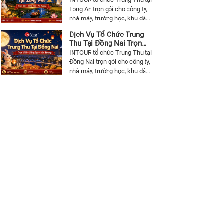
trò chơi, quà tặng và vận hành
Học, Khu Dân Cư
Long An trọn gói cho công ty,
chương trình.
nhà máy, trường học, khu dân
cư, công đoàn: MC Chú Cuội
Dịch Vụ Tổ Chức Trung
Chị Hằng, múa lân, sân khấu,
Thu Tại Đồng Nai Trọn
âm thanh ánh sáng, trang trí,
Gói Cho Công Ty, Trường
INTOUR tổ chức Trung Thu tại
trò chơi, quà tặng và vận hành
Học, Khu Dân Cư
Đồng Nai trọn gói cho công ty,
chương trình.
nhà máy, trường học, khu dân
cư, chung cư: MC Chú Cuội
Chị Hằng, múa lân, sân khấu,
âm thanh ánh sáng, trang trí,
trò chơi, quà tặng và vận hành
chương trình.