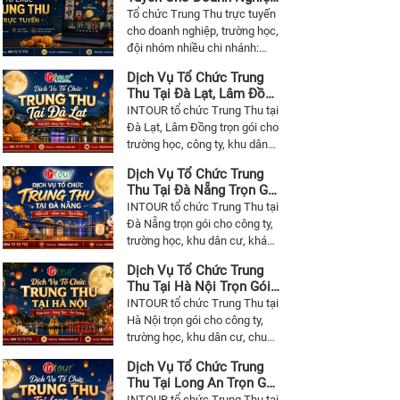
Trường Học, Đội Nhóm
Tổ chức Trung Thu trực tuyến
Dù Ở Bất Kỳ Đâu
cho doanh nghiệp, trường học,
đội nhóm nhiều chi nhánh:
kịch bản online, MC Chú Cuội
Dịch Vụ Tổ Chức Trung
Chị Hằng, trò chơi, quà tặng
Thu Tại Đà Lạt, Lâm Đồng
gửi trước, workshop lồng đèn
Trọn Gói Cho Trường
INTOUR tổ chức Trung Thu tại
và chương trình kết nối từ xa.
Học, Công Ty, Resort
Đà Lạt, Lâm Đồng trọn gói cho
trường học, công ty, khu dân
cư, khách sạn, resort, khu du
Dịch Vụ Tổ Chức Trung
lịch: MC Chú Cuội Chị Hằng,
Thu Tại Đà Nẵng Trọn Gói
múa lân, sân khấu, âm thanh
Cho Công Ty, Trường
INTOUR tổ chức Trung Thu tại
ánh sáng, trang trí, trò chơi,
Học, Khu Dân Cư
Đà Nẵng trọn gói cho công ty,
quà tặng.
trường học, khu dân cư, khách
sạn, resort, trung tâm thương
Dịch Vụ Tổ Chức Trung
mại: MC Chú Cuội Chị Hằng,
Thu Tại Hà Nội Trọn Gói
múa lân, sân khấu, âm thanh
Cho Công Ty, Trường
INTOUR tổ chức Trung Thu tại
ánh sáng, trang trí, trò chơi,
Học, Khu Dân Cư
Hà Nội trọn gói cho công ty,
quà tặng.
trường học, khu dân cư, chung
cư, công đoàn: MC Chú Cuội
Dịch Vụ Tổ Chức Trung
Chị Hằng, múa lân, sân khấu,
Thu Tại Long An Trọn Gói
âm thanh ánh sáng, trang trí,
Cho Công Ty, Trường
INTOUR tổ chức Trung Thu tại