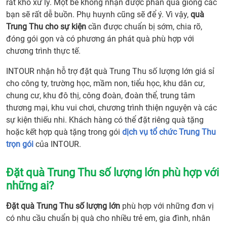
rất khó xử lý. Một bé không nhận được phần quà giống các
bạn sẽ rất dễ buồn. Phụ huynh cũng sẽ để ý. Vì vậy,
quà
Trung Thu cho sự kiện
cần được chuẩn bị sớm, chia rõ,
đóng gói gọn và có phương án phát quà phù hợp với
chương trình thực tế.
INTOUR nhận hỗ trợ đặt quà Trung Thu số lượng lớn giá sỉ
cho công ty, trường học, mầm non, tiểu học, khu dân cư,
chung cư, khu đô thị, công đoàn, đoàn thể, trung tâm
thương mại, khu vui chơi, chương trình thiện nguyện và các
sự kiện thiếu nhi. Khách hàng có thể đặt riêng quà tặng
hoặc kết hợp quà tặng trong gói
dịch vụ tổ chức Trung Thu
trọn gói
của INTOUR.
Đặt quà Trung Thu số lượng lớn phù hợp với
những ai?
Đặt quà Trung Thu số lượng lớn
phù hợp với những đơn vị
có nhu cầu chuẩn bị quà cho nhiều trẻ em, gia đình, nhân