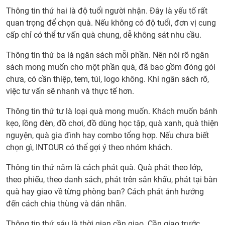
Thông tin thứ hai là độ tuổi người nhận. Đây là yếu tố rất
quan trọng để chọn quà. Nếu không có độ tuổi, đơn vị cung
cấp chỉ có thể tư vấn quà chung, dễ không sát nhu cầu.
Thông tin thứ ba là ngân sách mỗi phần. Nên nói rõ ngân
sách mong muốn cho một phần quà, đã bao gồm đóng gói
chưa, có cần thiệp, tem, túi, logo không. Khi ngân sách rõ,
việc tư vấn sẽ nhanh và thực tế hơn.
Thông tin thứ tư là loại quà mong muốn. Khách muốn bánh
kẹo, lồng đèn, đồ chơi, đồ dùng học tập, quà xanh, quà thiện
nguyện, quà gia đình hay combo tổng hợp. Nếu chưa biết
chọn gì, INTOUR có thể gợi ý theo nhóm khách.
Thông tin thứ năm là cách phát quà. Quà phát theo lớp,
theo phiếu, theo danh sách, phát trên sân khấu, phát tại bàn
quà hay giao về từng phòng ban? Cách phát ảnh hưởng
đến cách chia thùng và dán nhãn.
Thông tin thứ sáu là thời gian cần giao. Cần giao trước