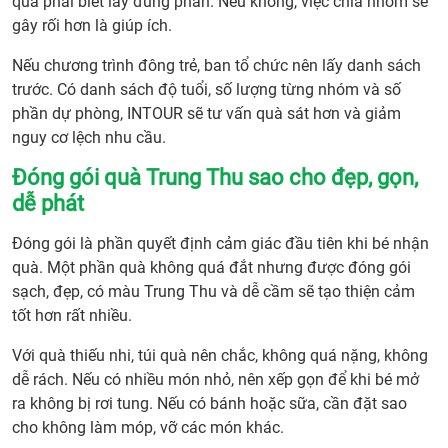
Thu
quà phải biết lấy đúng phần. Nếu không, việc chia nhóm sẽ
số
gây rối hơn là giúp ích.
lượn
Nếu chương trình đông trẻ, ban tổ chức nên lấy danh sách
lớn
trước. Có danh sách độ tuổi, số lượng từng nhóm và số
15.
phần dự phòng, INTOUR sẽ tư vấn quà sát hơn và giảm
INT
nguy cơ lệch nhu cầu.
hỗ
trợ
Đóng gói quà Trung Thu sao cho đẹp, gọn,
đặt
dễ phát
quà
Trun
Đóng gói là phần quyết định cảm giác đầu tiên khi bé nhận
Thu
quà. Một phần quà không quá đắt nhưng được đóng gói
số
sạch, đẹp, có màu Trung Thu và dễ cầm sẽ tạo thiện cảm
lượn
tốt hơn rất nhiều.
lớn
Với quà thiếu nhi, túi quà nên chắc, không quá nặng, không
như
dễ rách. Nếu có nhiều món nhỏ, nên xếp gọn để khi bé mở
thế
ra không bị rơi tung. Nếu có bánh hoặc sữa, cần đặt sao
nào?
cho không làm móp, vỡ các món khác.
16.