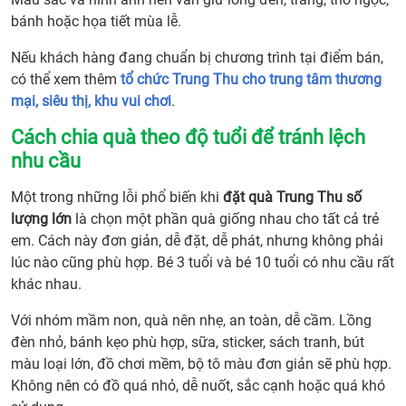
12.
bánh hoặc họa tiết mùa lễ.
Đặt
quà
Nếu khách hàng đang chuẩn bị chương trình tại điểm bán,
Trun
có thể xem thêm
tổ chức Trung Thu cho trung tâm thương
Thu
mại, siêu thị, khu vui chơi
.
số
Cách chia quà theo độ tuổi để tránh lệch
lượn
nhu cầu
lớn
cần
Một trong những lỗi phổ biến khi
đặt quà Trung Thu số
chốt
lượng lớn
là chọn một phần quà giống nhau cho tất cả trẻ
nhữn
em. Cách này đơn giản, dễ đặt, dễ phát, nhưng không phải
thôn
lúc nào cũng phù hợp. Bé 3 tuổi và bé 10 tuổi có nhu cầu rất
tin
khác nhau.
gì?
13.
Với nhóm mầm non, quà nên nhẹ, an toàn, dễ cầm. Lồng
Báo
đèn nhỏ, bánh kẹo phù hợp, sữa, sticker, sách tranh, bút
giá
màu loại lớn, đồ chơi mềm, bộ tô màu đơn giản sẽ phù hợp.
quà
Không nên có đồ quá nhỏ, dễ nuốt, sắc cạnh hoặc quá khó
Trun