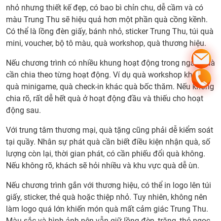
độ
nhỏ nhưng thiết kế đẹp, có bao bì chỉn chu, dễ cầm và có
tuổi
màu Trung Thu sẽ hiệu quả hơn một phần quà cồng kềnh.
để
Có thể là lồng đèn giấy, bánh nhỏ, sticker Trung Thu, túi quà
tránh
mini, voucher, bộ tô màu, quà workshop, quà thương hiệu.
lệch
nhu
Nếu chương trình có nhiều khung hoạt động trong ngày, quà
cầu
cần chia theo từng hoạt động. Ví dụ quà workshop khác
11.
quà minigame, quà check-in khác quà bốc thăm. Nếu không
Đóng
chia rõ, rất dễ hết quà ở hoạt động đầu và thiếu cho hoạt
gói
động sau.
quà
Với trung tâm thương mại, quà tặng cũng phải dễ kiểm soát
Trun
tại quầy. Nhân sự phát quà cần biết điều kiện nhận quà, số
Thu
lượng còn lại, thời gian phát, có cần phiếu đổi quà không.
sao
Nếu không rõ, khách sẽ hỏi nhiều và khu vực quà dễ ùn.
cho
đẹp,
Nếu chương trình gắn với thương hiệu, có thể in logo lên túi
gọn,
giấy, sticker, thẻ quà hoặc thiệp nhỏ. Tuy nhiên, không nên
dễ
làm logo quá lớn khiến món quà mất cảm giác Trung Thu.
phát
Màu sắc và hình ảnh nên vẫn giữ lồng đèn, trăng, thỏ ngọc,