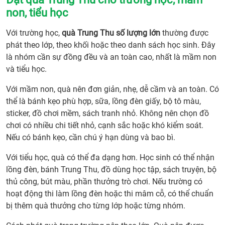
quà
non, tiểu học
Trun
Thu
Với trường học,
quà Trung Thu số lượng lớn
thường được
số
phát theo lớp, theo khối hoặc theo danh sách học sinh. Đây
lượn
là nhóm cần sự đồng đều và an toàn cao, nhất là mầm non
lớn
và tiểu học.
phù
hợp
Với mầm non, quà nên đơn giản, nhẹ, dễ cầm và an toàn. Có
với
thể là bánh kẹo phù hợp, sữa, lồng đèn giấy, bộ tô màu,
nhữn
sticker, đồ chơi mềm, sách tranh nhỏ. Không nên chọn đồ
ai?
chơi có nhiều chi tiết nhỏ, cạnh sắc hoặc khó kiểm soát.
2. Vì
Nếu có bánh kẹo, cần chú ý hạn dùng và bao bì.
sao
nên
Với tiểu học, quà có thể đa dạng hơn. Học sinh có thể nhận
chuẩ
lồng đèn, bánh Trung Thu, đồ dùng học tập, sách truyện, bộ
bị
thủ công, bút màu, phần thưởng trò chơi. Nếu trường có
quà
hoạt động thi làm lồng đèn hoặc thi mâm cỗ, có thể chuẩn
Trun
bị thêm quà thưởng cho từng lớp hoặc từng nhóm.
Thu