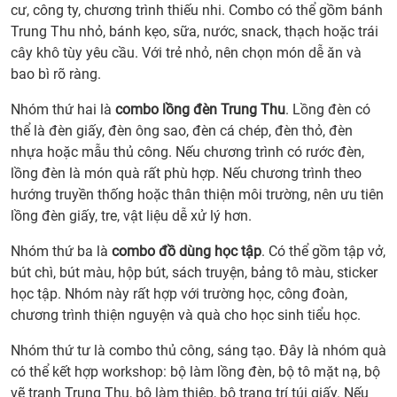
cư, công ty, chương trình thiếu nhi. Combo có thể gồm bánh
Trung Thu nhỏ, bánh kẹo, sữa, nước, snack, thạch hoặc trái
cây khô tùy yêu cầu. Với trẻ nhỏ, nên chọn món dễ ăn và
bao bì rõ ràng.
Nhóm thứ hai là
combo lồng đèn Trung Thu
. Lồng đèn có
thể là đèn giấy, đèn ông sao, đèn cá chép, đèn thỏ, đèn
nhựa hoặc mẫu thủ công. Nếu chương trình có rước đèn,
lồng đèn là món quà rất phù hợp. Nếu chương trình theo
hướng truyền thống hoặc thân thiện môi trường, nên ưu tiên
lồng đèn giấy, tre, vật liệu dễ xử lý hơn.
Nhóm thứ ba là
combo đồ dùng học tập
. Có thể gồm tập vở,
bút chì, bút màu, hộp bút, sách truyện, bảng tô màu, sticker
học tập. Nhóm này rất hợp với trường học, công đoàn,
chương trình thiện nguyện và quà cho học sinh tiểu học.
Nhóm thứ tư là combo thủ công, sáng tạo. Đây là nhóm quà
có thể kết hợp workshop: bộ làm lồng đèn, bộ tô mặt nạ, bộ
vẽ tranh Trung Thu, bộ làm thiệp, bộ trang trí túi giấy. Nếu