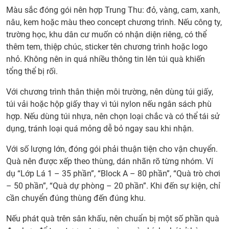
Liên
Màu sắc đóng gói nên hợp Trung Thu: đỏ, vàng, cam, xanh,
hệ
nâu, kem hoặc màu theo concept chương trình. Nếu công ty,
INT
trường học, khu dân cư muốn có nhận diện riêng, có thể
đặt
thêm tem, thiệp chúc, sticker tên chương trình hoặc logo
quà
nhỏ. Không nên in quá nhiều thông tin lên túi quà khiến
Trun
tổng thể bị rối.
Thu
số
Với chương trình thân thiện môi trường, nên dùng túi giấy,
lượn
túi vải hoặc hộp giấy thay vì túi nylon nếu ngân sách phù
lớn
hợp. Nếu dùng túi nhựa, nên chọn loại chắc và có thể tái sử
giá
dụng, tránh loại quá mỏng dễ bỏ ngay sau khi nhận.
sỉ
Với số lượng lớn, đóng gói phải thuận tiện cho vận chuyển.
Quà nên được xếp theo thùng, dán nhãn rõ từng nhóm. Ví
dụ “Lớp Lá 1 – 35 phần”, “Block A – 80 phần”, “Quà trò chơi
– 50 phần”, “Quà dự phòng – 20 phần”. Khi đến sự kiện, chỉ
cần chuyển đúng thùng đến đúng khu.
Nếu phát quà trên sân khấu, nên chuẩn bị một số phần quà