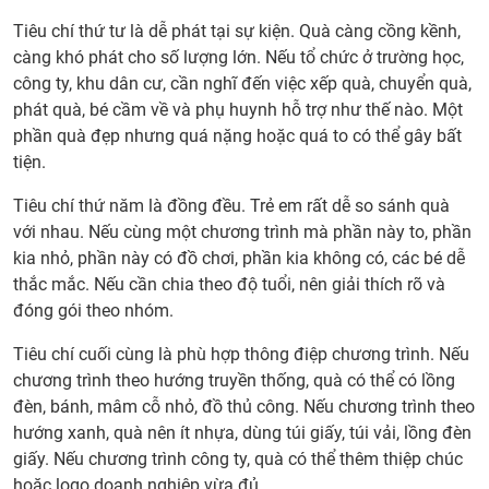
Tiêu chí thứ tư là dễ phát tại sự kiện. Quà càng cồng kềnh,
càng khó phát cho số lượng lớn. Nếu tổ chức ở trường học,
công ty, khu dân cư, cần nghĩ đến việc xếp quà, chuyển quà,
phát quà, bé cầm về và phụ huynh hỗ trợ như thế nào. Một
phần quà đẹp nhưng quá nặng hoặc quá to có thể gây bất
tiện.
Tiêu chí thứ năm là đồng đều. Trẻ em rất dễ so sánh quà
với nhau. Nếu cùng một chương trình mà phần này to, phần
kia nhỏ, phần này có đồ chơi, phần kia không có, các bé dễ
thắc mắc. Nếu cần chia theo độ tuổi, nên giải thích rõ và
đóng gói theo nhóm.
Tiêu chí cuối cùng là phù hợp thông điệp chương trình. Nếu
chương trình theo hướng truyền thống, quà có thể có lồng
đèn, bánh, mâm cỗ nhỏ, đồ thủ công. Nếu chương trình theo
hướng xanh, quà nên ít nhựa, dùng túi giấy, túi vải, lồng đèn
giấy. Nếu chương trình công ty, quà có thể thêm thiệp chúc
hoặc logo doanh nghiệp vừa đủ.