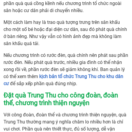
viên
phần quà quá cồng kềnh nếu chương trình tổ chức ngoài
6.
sân hoặc cư dân phải di chuyển nhiều.
Đặt
quà
Một cách làm hay là trao quà tượng trưng trên sân khấu
Trun
cho một số bé hoặc đại diện cư dân, sau đó phát quà chính
Thu
ở bàn riêng. Như vậy vẫn có hình ảnh đẹp mà không làm
cho
sân khấu quá tải.
trườ
Nếu chương trình có rước đèn, quà chính nên phát sau phần
học,
rước đèn. Nếu phát quà trước, nhiều gia đình có thể nhận
mầm
xong rồi về, phần rước đèn sẽ giảm không khí. Ban quản lý
non,
có thể xem thêm
kịch bản tổ chức Trung Thu cho khu dân
tiểu
cư
để sắp xếp phần quà đúng nhịp.
học
7.
Đặt quà Trung Thu cho công đoàn, đoàn
Đặt
thể, chương trình thiện nguyện
quà
Trun
Với công đoàn, đoàn thể và chương trình thiện nguyện, quà
Thu
Trung Thu thường mang ý nghĩa chăm lo nhiều hơn là chỉ
cho
vui chơi. Phần quà nên thiết thực, đủ số lượng, dễ vận