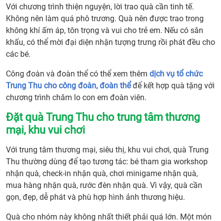
Với chương trình thiện nguyện, lời trao quà cần tinh tế.
9.
Không nên làm quá phô trương. Quà nên được trao trong
Đặt
không khí ấm áp, tôn trọng và vui cho trẻ em. Nếu có sân
quà
khấu, có thể mời đại diện nhận tượng trưng rồi phát đều cho
Trun
các bé.
Thu
cho
Công đoàn và đoàn thể có thể xem thêm
dịch vụ tổ chức
trung
Trung Thu cho công đoàn, đoàn thể
để kết hợp quà tặng với
tâm
chương trình chăm lo con em đoàn viên.
thươ
mại,
Đặt quà Trung Thu cho trung tâm thương
khu
mại, khu vui chơi
vui
Với trung tâm thương mại, siêu thị, khu vui chơi, quà Trung
chơi
Thu thường dùng để tạo tương tác: bé tham gia workshop
10.
nhận quà, check-in nhận quà, chơi minigame nhận quà,
Cách
mua hàng nhận quà, rước đèn nhận quà. Vì vậy, quà cần
chia
gọn, đẹp, dễ phát và phù hợp hình ảnh thương hiệu.
quà
theo
Quà cho nhóm này không nhất thiết phải quá lớn. Một món