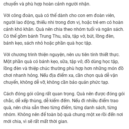
khu
chuyển và phù hợp hoàn cảnh người nhận.
dân
Với công đoàn, quà có thể dành cho con em đoàn viên,
cư,
người lao động, thiếu nhi trong đơn vị, hoặc trẻ em có hoàn
chun
cảnh khó khăn. Quà nên chia theo nhóm tuổi và ngân sách.
cư
Có thể gồm bánh Trung Thu, sữa, tập vở, bút, lồng đèn,
8.
bánh kẹo, sách nhỏ hoặc phần quà học tập.
Đặt
quà
Với chương trình thiện nguyện, nên ưu tiên tính thiết thực.
Trun
Một phần quà có bánh kẹo, sữa, tập vở, đồ dùng học tập,
Thu
lồng đèn và thiệp chúc thường phù hợp hơn những món đồ
cho
chơi nhanh hỏng. Nếu địa điểm xa, cần chọn quà dễ vận
công
chuyển, không dễ vỡ, không cần bảo quản phức tạp.
đoàn
đoàn
Cách đóng gói cũng rất quan trọng. Quà nên được đóng gói
thể,
chắc, dễ xếp thùng, dễ kiểm đếm. Nếu đi nhiều điểm trao
chươ
quà, nên chia sẵn theo từng điểm, từng danh sách, từng
trình
nhóm. Không nên để toàn bộ quà chung một xe rồi đến nơi
thiện
mới chia, vì sẽ rất mất thời gian.
nguy