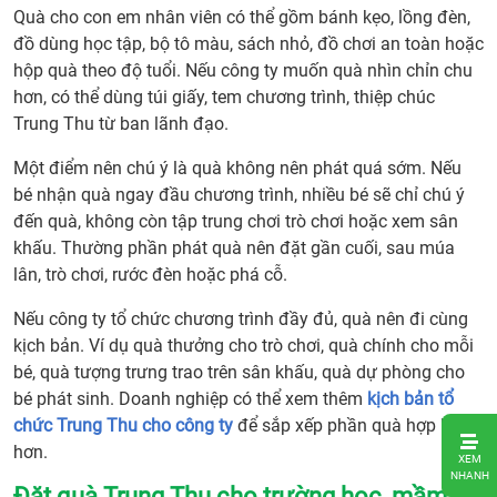
Quà cho con em nhân viên có thể gồm bánh kẹo, lồng đèn,
đồ dùng học tập, bộ tô màu, sách nhỏ, đồ chơi an toàn hoặc
hộp quà theo độ tuổi. Nếu công ty muốn quà nhìn chỉn chu
hơn, có thể dùng túi giấy, tem chương trình, thiệp chúc
Trung Thu từ ban lãnh đạo.
Một điểm nên chú ý là quà không nên phát quá sớm. Nếu
bé nhận quà ngay đầu chương trình, nhiều bé sẽ chỉ chú ý
đến quà, không còn tập trung chơi trò chơi hoặc xem sân
khấu. Thường phần phát quà nên đặt gần cuối, sau múa
lân, trò chơi, rước đèn hoặc phá cỗ.
Nếu công ty tổ chức chương trình đầy đủ, quà nên đi cùng
kịch bản. Ví dụ quà thưởng cho trò chơi, quà chính cho mỗi
bé, quà tượng trưng trao trên sân khấu, quà dự phòng cho
bé phát sinh. Doanh nghiệp có thể xem thêm
kịch bản tổ
chức Trung Thu cho công ty
để sắp xếp phần quà hợp lý
1.
hơn.
XEM
Đặt
NHANH
Đặt quà Trung Thu cho trường học, mầm