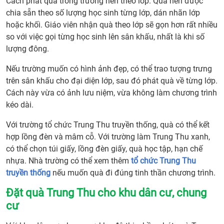
Cách phát quà trong trường nên theo lớp. Quà nên được
sớm
chia sẵn theo số lượng học sinh từng lớp, dán nhãn lớp
3.
hoặc khối. Giáo viên nhận quà theo lớp sẽ gọn hơn rất nhiều
Quà
so với việc gọi từng học sinh lên sân khấu, nhất là khi số
Trun
lượng đông.
Thu
cho
Nếu trường muốn có hình ảnh đẹp, có thể trao tượng trưng
trẻ
trên sân khấu cho đại diện lớp, sau đó phát quà về từng lớp.
em
Cách này vừa có ảnh lưu niệm, vừa không làm chương trình
nên
kéo dài.
chọn
theo
Với trường tổ chức Trung Thu truyền thống, quà có thể kết
tiêu
hợp lồng đèn và mâm cỗ. Với trường làm Trung Thu xanh,
chí
có thể chọn túi giấy, lồng đèn giấy, quà học tập, hạn chế
nào?
nhựa. Nhà trường có thể xem thêm
tổ chức Trung Thu
4.
truyền thống
nếu muốn quà đi đúng tinh thần chương trình.
Các
Đặt quà Trung Thu cho khu dân cư, chung
nhó
cư
quà
Trun