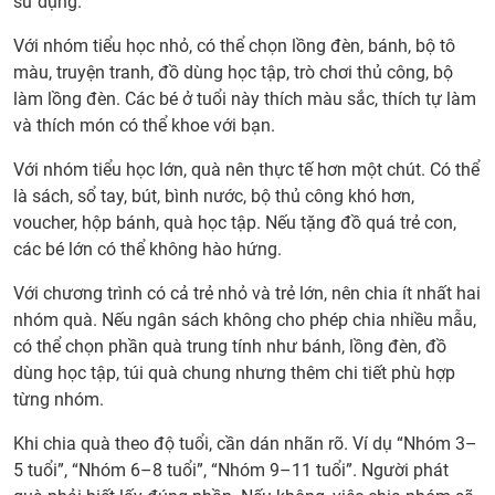
sử dụng.
Thu
số
Với nhóm tiểu học nhỏ, có thể chọn lồng đèn, bánh, bộ tô
lượn
màu, truyện tranh, đồ dùng học tập, trò chơi thủ công, bộ
lớn
làm lồng đèn. Các bé ở tuổi này thích màu sắc, thích tự làm
phụ
và thích món có thể khoe với bạn.
thuộ
Với nhóm tiểu học lớn, quà nên thực tế hơn một chút. Có thể
vào
là sách, sổ tay, bút, bình nước, bộ thủ công khó hơn,
gì?
voucher, hộp bánh, quà học tập. Nếu tặng đồ quá trẻ con,
14.
các bé lớn có thể không hào hứng.
Nhữ
lỗi
Với chương trình có cả trẻ nhỏ và trẻ lớn, nên chia ít nhất hai
dễ
nhóm quà. Nếu ngân sách không cho phép chia nhiều mẫu,
gặp
có thể chọn phần quà trung tính như bánh, lồng đèn, đồ
khi
dùng học tập, túi quà chung nhưng thêm chi tiết phù hợp
tự
từng nhóm.
đặt
quà
Khi chia quà theo độ tuổi, cần dán nhãn rõ. Ví dụ “Nhóm 3–
Trun
5 tuổi”, “Nhóm 6–8 tuổi”, “Nhóm 9–11 tuổi”. Người phát