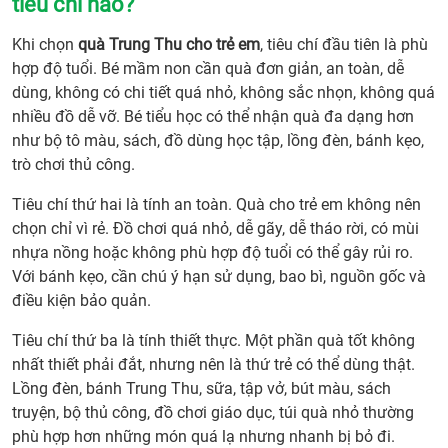
tiêu chí nào?
Khi chọn
quà Trung Thu cho trẻ em
, tiêu chí đầu tiên là phù
hợp độ tuổi. Bé mầm non cần quà đơn giản, an toàn, dễ
dùng, không có chi tiết quá nhỏ, không sắc nhọn, không quá
nhiều đồ dễ vỡ. Bé tiểu học có thể nhận quà đa dạng hơn
như bộ tô màu, sách, đồ dùng học tập, lồng đèn, bánh kẹo,
trò chơi thủ công.
Tiêu chí thứ hai là tính an toàn. Quà cho trẻ em không nên
chọn chỉ vì rẻ. Đồ chơi quá nhỏ, dễ gãy, dễ tháo rời, có mùi
nhựa nồng hoặc không phù hợp độ tuổi có thể gây rủi ro.
Với bánh kẹo, cần chú ý hạn sử dụng, bao bì, nguồn gốc và
điều kiện bảo quản.
Tiêu chí thứ ba là tính thiết thực. Một phần quà tốt không
nhất thiết phải đắt, nhưng nên là thứ trẻ có thể dùng thật.
Lồng đèn, bánh Trung Thu, sữa, tập vở, bút màu, sách
truyện, bộ thủ công, đồ chơi giáo dục, túi quà nhỏ thường
phù hợp hơn những món quá lạ nhưng nhanh bị bỏ đi.