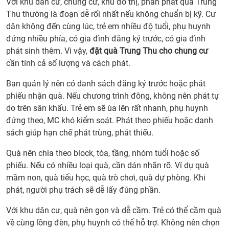
Với khu dân cư, chung cư, khu đô thị, phần phát quà Trung
Thu
Thu thường là đoạn dễ rối nhất nếu không chuẩn bị kỹ. Cư
thườ
dân không đến cùng lúc, trẻ em nhiều độ tuổi, phụ huynh
được
đứng nhiều phía, có gia đình đăng ký trước, có gia đình
đặt
phát sinh thêm. Vì vậy,
đặt quà Trung Thu cho chung cư
số
cần tính cả số lượng và cách phát.
lượn
lớn
Ban quản lý nên có danh sách đăng ký trước hoặc phát
5.
phiếu nhận quà. Nếu chương trình đông, không nên phát tự
Đặt
do trên sân khấu. Trẻ em sẽ ùa lên rất nhanh, phụ huynh
quà
đứng theo, MC khó kiểm soát. Phát theo phiếu hoặc danh
Trun
sách giúp hạn chế phát trùng, phát thiếu.
Thu
Quà nên chia theo block, tòa, tầng, nhóm tuổi hoặc số
cho
phiếu. Nếu có nhiều loại quà, cần dán nhãn rõ. Ví dụ quà
công
mầm non, quà tiểu học, quà trò chơi, quà dự phòng. Khi
ty,
phát, người phụ trách sẽ dễ lấy đúng phần.
con
em
Với khu dân cư, quà nên gọn và dễ cầm. Trẻ có thể cầm quà
nhân
về cùng lồng đèn, phụ huynh có thể hỗ trợ. Không nên chọn