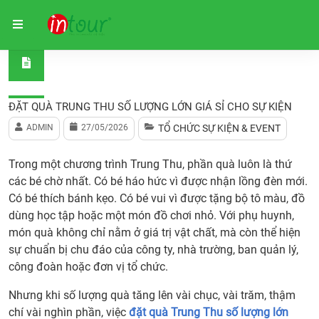
Trang chủ
Tổ chức sự kiện & event
Đặt Quà Trung Thu 
ĐẶT QUÀ TRUNG THU SỐ LƯỢNG LỚN GIÁ SỈ CHO SỰ KIỆN
ADMIN
27/05/2026
TỔ CHỨC SỰ KIỆN & EVENT
Trong một chương trình Trung Thu, phần quà luôn là thứ
các bé chờ nhất. Có bé háo hức vì được nhận lồng đèn mới.
Có bé thích bánh kẹo. Có bé vui vì được tặng bộ tô màu, đồ
dùng học tập hoặc một món đồ chơi nhỏ. Với phụ huynh,
món quà không chỉ nằm ở giá trị vật chất, mà còn thể hiện
sự chuẩn bị chu đáo của công ty, nhà trường, ban quản lý,
công đoàn hoặc đơn vị tổ chức.
Nhưng khi số lượng quà tăng lên vài chục, vài trăm, thậm
chí vài nghìn phần, việc
đặt quà Trung Thu số lượng lớn