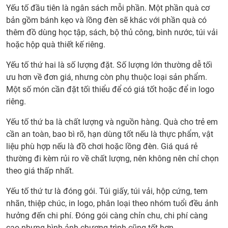
Yếu tố đầu tiên là ngân sách mỗi phần. Một phần quà cơ
bản gồm bánh kẹo và lồng đèn sẽ khác với phần quà có
thêm đồ dùng học tập, sách, bộ thủ công, bình nước, túi vải
hoặc hộp quà thiết kế riêng.
Yếu tố thứ hai là số lượng đặt. Số lượng lớn thường dễ tối
ưu hơn về đơn giá, nhưng còn phụ thuộc loại sản phẩm.
Một số món cần đặt tối thiểu để có giá tốt hoặc để in logo
riêng.
Yếu tố thứ ba là chất lượng và nguồn hàng. Quà cho trẻ em
cần an toàn, bao bì rõ, hạn dùng tốt nếu là thực phẩm, vật
liệu phù hợp nếu là đồ chơi hoặc lồng đèn. Giá quá rẻ
thường đi kèm rủi ro về chất lượng, nên không nên chỉ chọn
theo giá thấp nhất.
Yếu tố thứ tư là đóng gói. Túi giấy, túi vải, hộp cứng, tem
nhãn, thiệp chúc, in logo, phân loại theo nhóm tuổi đều ảnh
hưởng đến chi phí. Đóng gói càng chỉn chu, chi phí càng
cao nhưng hình ảnh chương trình cũng tốt hơn.