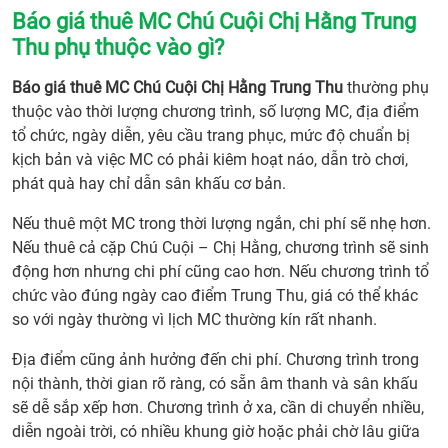
Chú
Báo giá thuê MC Chú Cuội Chị Hằng Trung
Cuội
Thu phụ thuộc vào gì?
Chị
Hằng
Báo giá thuê MC Chú Cuội Chị Hằng Trung Thu
thường phụ
Tron
thuộc vào thời lượng chương trình, số lượng MC, địa điểm
Các
tổ chức, ngày diễn, yêu cầu trang phục, mức độ chuẩn bị
Chươ
kịch bản và việc MC có phải kiêm hoạt náo, dẫn trò chơi,
Trình
phát quà hay chỉ dẫn sân khấu cơ bản.
Trun
Nếu thuê một MC trong thời lượng ngắn, chi phí sẽ nhẹ hơn.
Thu
Nếu thuê cả cặp Chú Cuội – Chị Hằng, chương trình sẽ sinh
Theo
động hơn nhưng chi phí cũng cao hơn. Nếu chương trình tổ
Khu
chức vào đúng ngày cao điểm Trung Thu, giá có thể khác
Vực
so với ngày thường vì lịch MC thường kín rất nhanh.
12.
Nhữ
Địa điểm cũng ảnh hưởng đến chi phí. Chương trình trong
lỗi
nội thành, thời gian rõ ràng, có sẵn âm thanh và sân khấu
thườ
sẽ dễ sắp xếp hơn. Chương trình ở xa, cần di chuyển nhiều,
gặp
diễn ngoài trời, có nhiều khung giờ hoặc phải chờ lâu giữa
khi