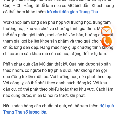
phát
Cuội – Chị Hằng rất dễ làm nếu có MC biết dẫn. Khách hàng
quà
có thể tham khảo thêm
trò chơi dân gian Trung Thu
.
10.
Báo
Workshop làm lồng đèn phù hợp với trường học, trung tâm
giá
thương mại, khu vui chơi và chương trình gia đình. MC có
thuê
thể dẫn phần giới thiệu, mời các bé vào bàn, hướng dẫn luật
MC
tham gia, gọi bé lên khoe sản phẩm và trao quà cho những
Chú
chiếc lồng đèn đẹp. Hạng mục này giúp chương trình không
Cuội
chỉ có xem sân khấu mà còn có hoạt động để trẻ tự làm.
Chị
Hằng
Phần phát quà cần MC dẫn thật kỹ. Quà nên được sắp sẵn
Trun
theo nhóm, có người hỗ trợ phía dưới. MC không nên gọi
Thu
quá đông trẻ lên một lúc. Với trường học, nên phát theo lớp.
phụ
Với công ty, có thể phát theo danh sách đăng ký. Với khu
thuộ
dân cư, có thể phát theo phiếu hoặc theo khu vực. Cách làm
vào
nào cũng được, miễn là nói rõ trước khi phát.
gì?
Nếu khách hàng cần chuẩn bị quà, có thể xem thêm
đặt quà
11.
Trung Thu số lượng lớn
.
MC