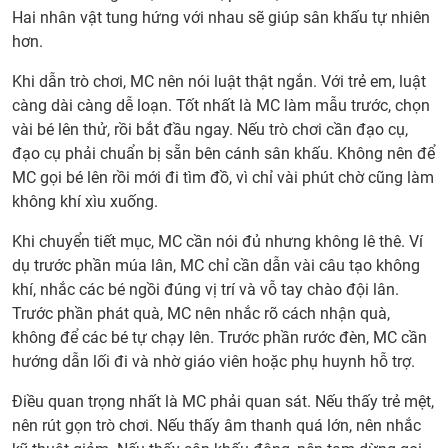
gì?
Hai nhân vật tung hứng với nhau sẽ giúp sân khấu tự nhiên
4.
hơn.
Cho
Khi dẫn trò chơi, MC nên nói luật thật ngắn. Với trẻ em, luật
thuê
càng dài càng dễ loạn. Tốt nhất là MC làm mẫu trước, chọn
MC
vài bé lên thử, rồi bắt đầu ngay. Nếu trò chơi cần đạo cụ,
Trun
đạo cụ phải chuẩn bị sẵn bên cánh sân khấu. Không nên để
Thu
MC gọi bé lên rồi mới đi tìm đồ, vì chỉ vài phút chờ cũng làm
cho
không khí xìu xuống.
công
ty
Khi chuyển tiết mục, MC cần nói đủ nhưng không lê thê. Ví
5.
dụ trước phần múa lân, MC chỉ cần dẫn vài câu tạo không
Cho
khí, nhắc các bé ngồi đúng vị trí và vỗ tay chào đội lân.
thuê
Trước phần phát quà, MC nên nhắc rõ cách nhận quà,
MC
không để các bé tự chạy lên. Trước phần rước đèn, MC cần
Trun
hướng dẫn lối đi và nhờ giáo viên hoặc phụ huynh hỗ trợ.
Thu
cho
Điều quan trọng nhất là MC phải quan sát. Nếu thấy trẻ mệt,
trườ
nên rút gọn trò chơi. Nếu thấy âm thanh quá lớn, nên nhắc