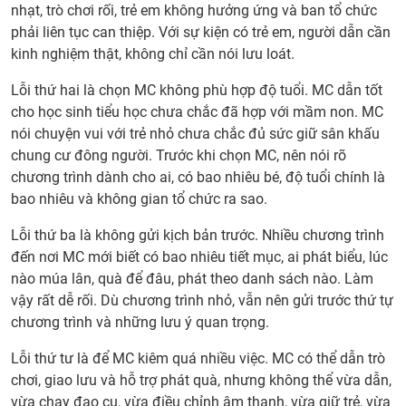
nhạt, trò chơi rối, trẻ em không hưởng ứng và ban tổ chức
phải liên tục can thiệp. Với sự kiện có trẻ em, người dẫn cần
kinh nghiệm thật, không chỉ cần nói lưu loát.
Lỗi thứ hai là chọn MC không phù hợp độ tuổi. MC dẫn tốt
cho học sinh tiểu học chưa chắc đã hợp với mầm non. MC
nói chuyện vui với trẻ nhỏ chưa chắc đủ sức giữ sân khấu
chung cư đông người. Trước khi chọn MC, nên nói rõ
chương trình dành cho ai, có bao nhiêu bé, độ tuổi chính là
bao nhiêu và không gian tổ chức ra sao.
Lỗi thứ ba là không gửi kịch bản trước. Nhiều chương trình
đến nơi MC mới biết có bao nhiêu tiết mục, ai phát biểu, lúc
nào múa lân, quà để đâu, phát theo danh sách nào. Làm
vậy rất dễ rối. Dù chương trình nhỏ, vẫn nên gửi trước thứ tự
chương trình và những lưu ý quan trọng.
Lỗi thứ tư là để MC kiêm quá nhiều việc. MC có thể dẫn trò
chơi, giao lưu và hỗ trợ phát quà, nhưng không thể vừa dẫn,
vừa chạy đạo cụ, vừa điều chỉnh âm thanh, vừa giữ trẻ, vừa