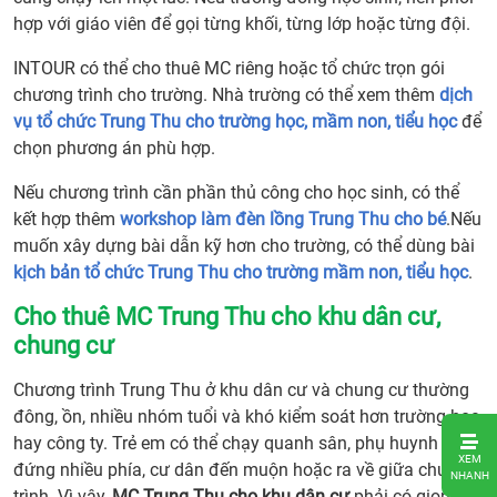
hợp với giáo viên để gọi từng khối, từng lớp hoặc từng đội.
INTOUR có thể cho thuê MC riêng hoặc tổ chức trọn gói
chương trình cho trường. Nhà trường có thể xem thêm
dịch
vụ tổ chức Trung Thu cho trường học, mầm non, tiểu học
để
chọn phương án phù hợp.
Nếu chương trình cần phần thủ công cho học sinh, có thể
kết hợp thêm
workshop làm đèn lồng Trung Thu cho bé
.Nếu
muốn xây dựng bài dẫn kỹ hơn cho trường, có thể dùng bài
kịch bản tổ chức Trung Thu cho trường mầm non, tiểu học
.
Cho thuê MC Trung Thu cho khu dân cư,
chung cư
Chương trình Trung Thu ở khu dân cư và chung cư thường
đông, ồn, nhiều nhóm tuổi và khó kiểm soát hơn trường học
hay công ty. Trẻ em có thể chạy quanh sân, phụ huynh
1.
XEM
đứng nhiều phía, cư dân đến muộn hoặc ra về giữa chương
Khi
NHANH
trình. Vì vậy,
MC Trung Thu cho khu dân cư
phải có giọng rõ,