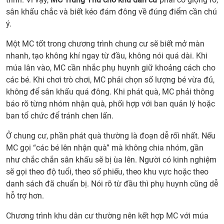
nào
sân khấu chắc và biết kéo đám đông về đúng điểm cần chú
nên
ý.
thuê
MC
Một MC tốt trong chương trình chung cư sẽ biết mở màn
Chú
nhanh, tạo không khí ngay từ đầu, không nói quá dài. Khi
Cuội
múa lân vào, MC cần nhắc phụ huynh giữ khoảng cách cho
Chị
các bé. Khi chơi trò chơi, MC phải chọn số lượng bé vừa đủ,
Hằng
không để sân khấu quá đông. Khi phát quà, MC phải thông
cho
báo rõ từng nhóm nhận quà, phối hợp với ban quản lý hoặc
chươ
ban tổ chức để tránh chen lấn.
trình
Trun
Ở chung cư, phần phát quà thường là đoạn dễ rối nhất. Nếu
Thu?
MC gọi “các bé lên nhận quà” mà không chia nhóm, gần
2.
như chắc chắn sân khấu sẽ bị ùa lên. Người có kinh nghiệm
Vai
sẽ gọi theo độ tuổi, theo số phiếu, theo khu vực hoặc theo
trò
danh sách đã chuẩn bị. Nói rõ từ đầu thì phụ huynh cũng dễ
của
hỗ trợ hơn.
MC
Chương trình khu dân cư thường nên kết hợp MC với múa
trong