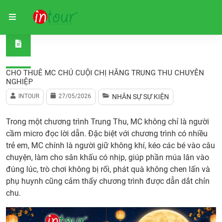
Trang chủ
Nhân Sự Sự Kiện
Cho Thuê MC Chú Cuội Ch
CHO THUÊ MC CHÚ CUỘI CHỊ HẰNG TRUNG THU CHUYÊN
NGHIỆP
INTOUR
27/05/2026
NHÂN SỰ SỰ KIỆN
Trong một chương trình Trung Thu, MC không chỉ là người
cầm micro đọc lời dẫn. Đặc biệt với chương trình có nhiều
trẻ em, MC chính là người giữ không khí, kéo các bé vào câu
chuyện, làm cho sân khấu có nhịp, giúp phần múa lân vào
đúng lúc, trò chơi không bị rối, phát quà không chen lấn và
phụ huynh cũng cảm thấy chương trình được dẫn dắt chỉn
chu.