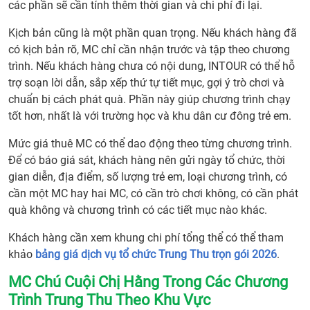
các phần sẽ cần tính thêm thời gian và chi phí đi lại.
chọn
MC
Kịch bản cũng là một phần quan trọng. Nếu khách hàng đã
Trun
có kịch bản rõ, MC chỉ cần nhận trước và tập theo chương
Thu
trình. Nếu khách hàng chưa có nội dung, INTOUR có thể hỗ
13.
trợ soạn lời dẫn, sắp xếp thứ tự tiết mục, gợi ý trò chơi và
Vì
chuẩn bị cách phát quà. Phần này giúp chương trình chạy
sao
tốt hơn, nhất là với trường học và khu dân cư đông trẻ em.
nên
Mức giá thuê MC có thể dao động theo từng chương trình.
thuê
Để có báo giá sát, khách hàng nên gửi ngày tổ chức, thời
MC
gian diễn, địa điểm, số lượng trẻ em, loại chương trình, có
Chú
cần một MC hay hai MC, có cần trò chơi không, có cần phát
Cuội
quà không và chương trình có các tiết mục nào khác.
Chị
Hằng
Khách hàng cần xem khung chi phí tổng thể có thể tham
tại
khảo
bảng giá dịch vụ tổ chức Trung Thu trọn gói 2026
.
INTO
14.
MC Chú Cuội Chị Hằng Trong Các Chương
Liên
Trình Trung Thu Theo Khu Vực