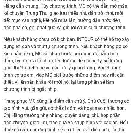
Hằng dẫn chung. Tùy chương trình, MC có thể dẫn mở màn,
kể chuyện Trung Thu, giao lưu thiếu nhi, dẫn trò chơi, mời
tiết mục văn nghệ, kết nối múa lân, hướng dẫn rước đèn,
dẫn phá cỗ, gọi phát quà và gửi lời chúc cuối chương trình.
Nếu khách hàng chưa có kịch bản, INTOUR có thể hỗ trợ xây
dựng lời dẫn và thứ tự chương trình. Nếu khách hàng đã có
kịch bản riêng, MC sẽ nhận trước nội dung để nắm tinh
thần, tên đơn vị tổ chức, tên trường, tên công ty, số lượng
quà, thứ tự tiết mục và các lưu ý quan trọng. Với chương
trình có trẻ em, việc MC biết trước những điểm này rất cần
thiết, vì lên sân khấu rồi mới hỏi lại từng phần sẽ làm
chương trình bị ngắt nhịp.
Trang phục MC cũng là điểm cần chú ý. Chú Cuội thường có
tạo hình vui, gần gũi, có thể dí dỏm và hoạt náo nhiều hơn.
Chị Hằng thường nhẹ nhàng, duyên dáng, phù hợp phần
dẫn chuyện, giao lưu, trao quà và chụp hình với các bé. Nếu
thuê cả cặp, chương trình sẽ có nhiều đất diễn hơn, lời dẫn