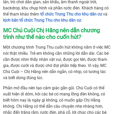
lân, trò chơi dân gian, sân khấu, âm thanh ngoài trời,
một
backdrop, khu chụp hình và phần rước đèn. Khách hàng có
chươ
thể tham khảo thêm
tổ chức Trung Thu cho khu dân cư
và
trình
kịch bản tổ chức Trung Thu cho khu dân cư
.
Trun
Thu
MC Chú Cuội Chị Hằng nên dẫn chương
có
trình như thế nào cho cuốn hút?
trẻ
em
Một chương trình Trung Thu cuốn hút không nằm ở việc MC
3.
nói thật nhiều. Trẻ em không cần những lời dẫn dài. Các bé
INT
cần được nhìn thấy nhân vật vui, được gọi tên, được tham
cho
gia, được cười và được chờ đợi phần tiếp theo. Vì vậy, MC
thuê
Chú Cuội – Chị Hằng nên dẫn ngắn, có nhịp, có tương tác
MC
và biết dừng đúng lúc.
Chú
Cuội
Phần mở đầu nên tạo cảm giác gần gũi. Chú Cuội có thể
Chị
xuất hiện dí dỏm, hỏi các bé có mang lồng đèn không, có
Hằng
biết hôm nay là ngày gì không, có muốn gặp Chị Hằng
gồm
không. Chị Hằng có thể dẫn câu chuyện nhẹ nhàng hơn,
nhữn
nhắc đến trăng rằm, rước đèn, phá cỗ, lời chúc cho các bé.