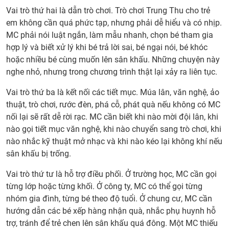
Vai trò thứ hai là dẫn trò chơi. Trò chơi Trung Thu cho trẻ
em không cần quá phức tạp, nhưng phải dễ hiểu và có nhịp.
MC phải nói luật ngắn, làm mẫu nhanh, chọn bé tham gia
hợp lý và biết xử lý khi bé trả lời sai, bé ngại nói, bé khóc
hoặc nhiều bé cùng muốn lên sân khấu. Những chuyện này
nghe nhỏ, nhưng trong chương trình thật lại xảy ra liên tục.
Vai trò thứ ba là kết nối các tiết mục. Múa lân, văn nghệ, ảo
thuật, trò chơi, rước đèn, phá cỗ, phát quà nếu không có MC
nối lại sẽ rất dễ rời rạc. MC cần biết khi nào mời đội lân, khi
nào gọi tiết mục văn nghệ, khi nào chuyển sang trò chơi, khi
nào nhắc kỹ thuật mở nhạc và khi nào kéo lại không khí nếu
sân khấu bị trống.
Vai trò thứ tư là hỗ trợ điều phối. Ở trường học, MC cần gọi
từng lớp hoặc từng khối. Ở công ty, MC có thể gọi từng
nhóm gia đình, từng bé theo độ tuổi. Ở chung cư, MC cần
hướng dẫn các bé xếp hàng nhận quà, nhắc phụ huynh hỗ
trợ, tránh để trẻ chen lên sân khấu quá đông. Một MC thiếu