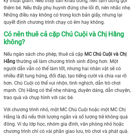
học,
kỹ thuật giảm. Nếu thấy sân khấu đông, nên tạm dừng gọi
mầm
thêm bé. Nếu thấy phụ huynh đứng che lối đi, nên nhắc nhẹ.
non,
Những điều này không có trong kịch bản giấy, nhưng lại
tiểu
quyết định chương trình chạy có êm hay không.
học
Có nên thuê cả cặp Chú Cuội và Chị Hằng
6.
không?
Cho
thuê
Nếu ngân sách cho phép, thuê cả cặp
MC Chú Cuội và Chị
MC
Hằng
thường sẽ làm chương trình sinh động hơn. Một
Trun
người dẫn vẫn có thể làm tốt, nhưng hai nhân vật sẽ có
Thu
nhiều đất tung hứng, đối đáp, tạo tiếng cười và chia vai rõ
cho
hơn. Chú Cuội có thể vui nhộn, tinh nghịch, dẫn trò chơi
khu
mạnh. Chị Hằng có thể nhẹ nhàng, duyên dáng, dẫn chuyện,
dân
trao quà và chụp hình với các bé.
cư,
chun
Với chương trình nhỏ, một MC Chú Cuội hoặc một MC Chị
cư
Hằng là đủ nếu thời lượng ngắn và số lượng trẻ không quá
7.
đông. Ví dụ lớp học, nhóm gia đình, văn phòng nhỏ hoặc
MC
chương trình chỉ có vài phần giao lưu, trò chơi và phát quà.