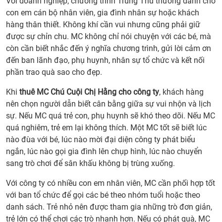
Với doanh nghiệp, chương trình Trung Thu thường dành cho
con em cán bộ nhân viên, gia đình nhân sự hoặc khách
hàng thân thiết. Không khí cần vui nhưng cũng phải giữ
được sự chỉn chu. MC không chỉ nói chuyện với các bé, mà
còn cần biết nhắc đến ý nghĩa chương trình, gửi lời cảm ơn
đến ban lãnh đạo, phụ huynh, nhân sự tổ chức và kết nối
phần trao quà sao cho đẹp.
Khi
thuê MC Chú Cuội Chị Hằng cho công ty
, khách hàng
nên chọn người dẫn biết cân bằng giữa sự vui nhộn và lịch
sự. Nếu MC quá trẻ con, phụ huynh sẽ khó theo dõi. Nếu MC
quá nghiêm, trẻ em lại không thích. Một MC tốt sẽ biết lúc
nào đùa với bé, lúc nào mời đại diện công ty phát biểu
ngắn, lúc nào gọi gia đình lên chụp hình, lúc nào chuyển
sang trò chơi để sân khấu không bị trùng xuống.
Với công ty có nhiều con em nhân viên, MC cần phối hợp tốt
với ban tổ chức để gọi các bé theo nhóm tuổi hoặc theo
danh sách. Trẻ nhỏ nên được tham gia những trò đơn giản,
trẻ lớn có thể chơi các trò nhanh hơn. Nếu có phát quà, MC