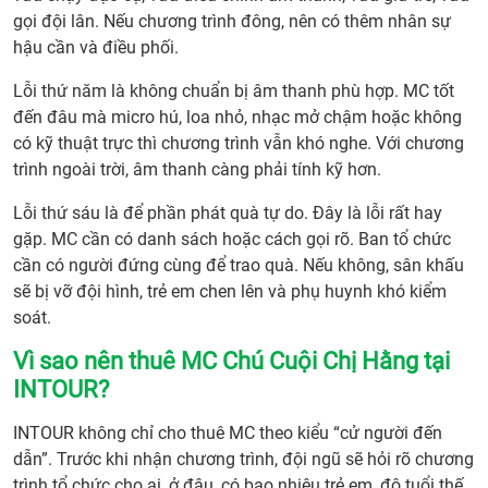
gọi đội lân. Nếu chương trình đông, nên có thêm nhân sự
hậu cần và điều phối.
Lỗi thứ năm là không chuẩn bị âm thanh phù hợp. MC tốt
đến đâu mà micro hú, loa nhỏ, nhạc mở chậm hoặc không
có kỹ thuật trực thì chương trình vẫn khó nghe. Với chương
trình ngoài trời, âm thanh càng phải tính kỹ hơn.
Lỗi thứ sáu là để phần phát quà tự do. Đây là lỗi rất hay
gặp. MC cần có danh sách hoặc cách gọi rõ. Ban tổ chức
cần có người đứng cùng để trao quà. Nếu không, sân khấu
sẽ bị vỡ đội hình, trẻ em chen lên và phụ huynh khó kiểm
soát.
Vì sao nên thuê MC Chú Cuội Chị Hằng tại
INTOUR?
INTOUR không chỉ cho thuê MC theo kiểu “cử người đến
dẫn”. Trước khi nhận chương trình, đội ngũ sẽ hỏi rõ chương
trình tổ chức cho ai, ở đâu, có bao nhiêu trẻ em, độ tuổi thế