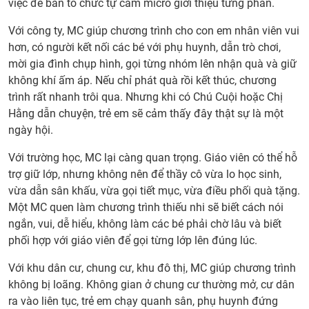
việc để ban tổ chức tự cầm micro giới thiệu từng phần.
Với công ty, MC giúp chương trình cho con em nhân viên vui
hơn, có người kết nối các bé với phụ huynh, dẫn trò chơi,
mời gia đình chụp hình, gọi từng nhóm lên nhận quà và giữ
không khí ấm áp. Nếu chỉ phát quà rồi kết thúc, chương
trình rất nhanh trôi qua. Nhưng khi có Chú Cuội hoặc Chị
Hằng dẫn chuyện, trẻ em sẽ cảm thấy đây thật sự là một
ngày hội.
Với trường học, MC lại càng quan trọng. Giáo viên có thể hỗ
trợ giữ lớp, nhưng không nên để thầy cô vừa lo học sinh,
vừa dẫn sân khấu, vừa gọi tiết mục, vừa điều phối quà tặng.
Một MC quen làm chương trình thiếu nhi sẽ biết cách nói
ngắn, vui, dễ hiểu, không làm các bé phải chờ lâu và biết
phối hợp với giáo viên để gọi từng lớp lên đúng lúc.
Với khu dân cư, chung cư, khu đô thị, MC giúp chương trình
không bị loãng. Không gian ở chung cư thường mở, cư dân
ra vào liên tục, trẻ em chạy quanh sân, phụ huynh đứng