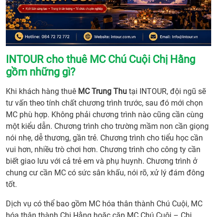
INTOUR cho thuê MC Chú Cuội Chị Hằng
gồm những gì?
Khi khách hàng thuê
MC Trung Thu
tại INTOUR, đội ngũ sẽ
tư vấn theo tính chất chương trình trước, sau đó mới chọn
MC phù hợp. Không phải chương trình nào cũng cần cùng
một kiểu dẫn. Chương trình cho trường mầm non cần giọng
nói nhẹ, dễ thương, gần trẻ. Chương trình cho tiểu học cần
vui hơn, nhiều trò chơi hơn. Chương trình cho công ty cần
biết giao lưu với cả trẻ em và phụ huynh. Chương trình ở
chung cư cần MC có sức sân khấu, nói rõ, xử lý đám đông
tốt.
Dịch vụ có thể bao gồm MC hóa thân thành Chú Cuội, MC
hóa thân thành Chị Hằng hoặc cặp MC Chú Cuội – Chị