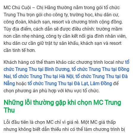
hệ
INT
MC Chú Cuội – Chị Hằng thường nằm trong gói tổ chức
thuê
Trung Thu trọn gói cho công ty, trường học, khu dân cư,
MC
công đoàn, khách sạn, resort và chương trình cộng đồng.
Chú
Tùy địa điểm, cách dẫn sẽ được điều chỉnh: trường mầm
Cuội
non cần nhẹ nhàng, công ty cần kết nối gia đình nhân viên,
Chị
khu dân cư cần giữ trật tự sân khấu, khách sạn và resort
Hằng
cần tinh tế hơn.
Trun
Khách hàng có thể tham khảo các chương trình local như
tổ
Thu
chức Trung Thu tại Bình Dương
,
tổ chức Trung Thu tại Đồng
Nai
,
tổ chức Trung Thu tại Hà Nội
,
tổ chức Trung Thu tại Đà
Nẵng
hoặc
tổ chức Trung Thu tại Đà Lạt, Lâm Đồng
để
chọn phương án phù hợp với khu vực tổ chức.
Những lỗi thường gặp khi chọn MC Trung
Thu
Lỗi đầu tiên là chọn MC chỉ vì giá rẻ. Một MC giá thấp
nhưng không biết dẫn thiếu nhi có thể làm chương trình bị