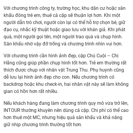
Chú
Với chương trình công ty, trường học, khu dân cư hoặc sân
Cuội
khấu đông trẻ em, thuê cả cặp sẽ thuận lợi hơn. Khi một
Chị
người dẫn trò chơi, người còn lại có thể hỗ trợ chọn bé, giữ
Hằng
đạo cụ, nhắc kỹ thuật hoặc giao lưu với khán giả. Khi phát
nên
quà, một người gọi tên, một người trao quà và chụp hình.
dẫn
Sân khấu nhờ vậy đỡ trống và chương trình nhìn vui hơn.
chươ
trình
Với chương trình cần hình ảnh đẹp, cặp Chú Cuội – Chị
như
Hằng cũng giúp phần chụp hình tốt hơn. Trẻ em thường rất
thế
thích được chụp với nhân vật Trung Thu. Phụ huynh cũng
nào
dễ lưu lại hình ảnh đẹp cho con. Nếu chương trình có
cho
backdrop hoặc khu check-in, hai nhân vật này sẽ làm không
cuốn
gian có hồn hơn rất nhiều.
hút?
8. Có
Nếu khách hàng đang làm chương trình quy mô vừa trở lên,
nên
INTOUR thường khuyên nên dùng cả cặp. Chi phí có thể cao
thuê
hơn thuê một MC, nhưng hiệu quả sân khấu và khả năng
cả
giữ nhịp chương trình thường tốt hơn.
cặp