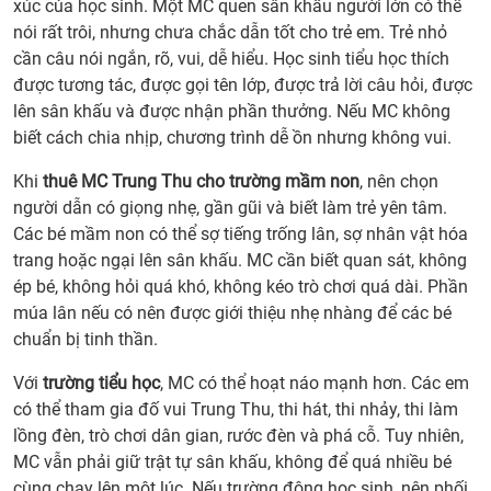
xúc của học sinh. Một MC quen sân khấu người lớn có thể
nói rất trôi, nhưng chưa chắc dẫn tốt cho trẻ em. Trẻ nhỏ
cần câu nói ngắn, rõ, vui, dễ hiểu. Học sinh tiểu học thích
được tương tác, được gọi tên lớp, được trả lời câu hỏi, được
lên sân khấu và được nhận phần thưởng. Nếu MC không
biết cách chia nhịp, chương trình dễ ồn nhưng không vui.
Khi
thuê MC Trung Thu cho trường mầm non
, nên chọn
người dẫn có giọng nhẹ, gần gũi và biết làm trẻ yên tâm.
Các bé mầm non có thể sợ tiếng trống lân, sợ nhân vật hóa
trang hoặc ngại lên sân khấu. MC cần biết quan sát, không
ép bé, không hỏi quá khó, không kéo trò chơi quá dài. Phần
múa lân nếu có nên được giới thiệu nhẹ nhàng để các bé
chuẩn bị tinh thần.
Với
trường tiểu học
, MC có thể hoạt náo mạnh hơn. Các em
có thể tham gia đố vui Trung Thu, thi hát, thi nhảy, thi làm
lồng đèn, trò chơi dân gian, rước đèn và phá cỗ. Tuy nhiên,
MC vẫn phải giữ trật tự sân khấu, không để quá nhiều bé
cùng chạy lên một lúc. Nếu trường đông học sinh, nên phối