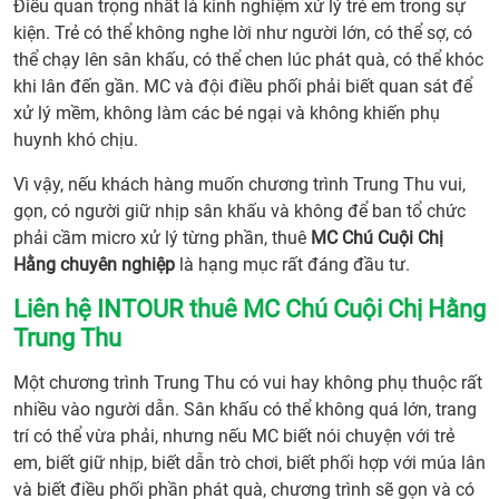
Điều quan trọng nhất là kinh nghiệm xử lý trẻ em trong sự
kiện. Trẻ có thể không nghe lời như người lớn, có thể sợ, có
thể chạy lên sân khấu, có thể chen lúc phát quà, có thể khóc
khi lân đến gần. MC và đội điều phối phải biết quan sát để
xử lý mềm, không làm các bé ngại và không khiến phụ
huynh khó chịu.
Vì vậy, nếu khách hàng muốn chương trình Trung Thu vui,
gọn, có người giữ nhịp sân khấu và không để ban tổ chức
phải cầm micro xử lý từng phần, thuê
MC Chú Cuội Chị
Hằng chuyên nghiệp
là hạng mục rất đáng đầu tư.
Liên hệ INTOUR thuê MC Chú Cuội Chị Hằng
Trung Thu
Một chương trình Trung Thu có vui hay không phụ thuộc rất
nhiều vào người dẫn. Sân khấu có thể không quá lớn, trang
trí có thể vừa phải, nhưng nếu MC biết nói chuyện với trẻ
em, biết giữ nhịp, biết dẫn trò chơi, biết phối hợp với múa lân
và biết điều phối phần phát quà, chương trình sẽ gọn và có