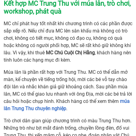
Kết hợp MC Trung Thu với múa lân, trò chơi,
Chú
workshop, phát quà
Cuội
và
MC chỉ phát huy tốt nhất khi chương trình có các phần được
Chị
sắp xếp rõ. Nếu chỉ đưa MC lên sân khấu mà không có trò
Hằng
chơi, không có tiết mục, không có đạo cụ, không có quà
khôn
hoặc không có người phối hợp, MC sẽ rất khó giữ không khí
9.
lâu. Vì vậy, khi thuê
MC Chú Cuội Chị Hằng
, khách hàng nên
Kết
tính luôn các hạng mục đi kèm.
hợp
MC
Múa lân là phần rất hợp với Trung Thu. MC có thể dẫn mở
Trun
màn, kể chuyện về tiếng trống hội, mời các bé vỗ tay chào
Thu
đội lân và nhắc khán giả giữ khoảng cách. Sau phần múa
với
lân, MC có thể giao lưu nhanh với ông Địa, mời các bé trả lời
múa
câu hỏi hoặc chụp hình. Khách hàng có thể xem thêm
múa
lân,
lân Trung Thu chuyên nghiệp
.
trò
Trò chơi dân gian giúp chương trình có màu Trung Thu hơn.
chơi,
Những trò như bịt mắt đánh trống, chuyền lồng đèn, đố vui
work
Trung Thu, thi xếp mâm cỗ, kéo co nhẹ, đoán nhân vật Chú