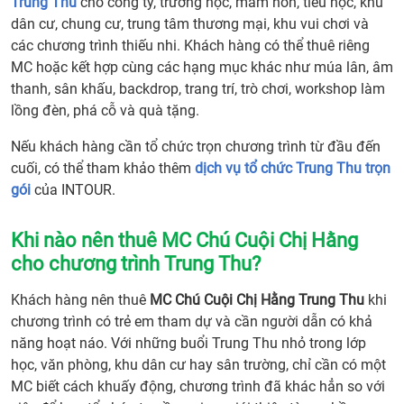
Trung Thu
cho công ty, trường học, mầm non, tiểu học, khu
dân cư, chung cư, trung tâm thương mại, khu vui chơi và
các chương trình thiếu nhi. Khách hàng có thể thuê riêng
MC hoặc kết hợp cùng các hạng mục khác như múa lân, âm
thanh, sân khấu, backdrop, trang trí, trò chơi, workshop làm
lồng đèn, phá cỗ và quà tặng.
Nếu khách hàng cần tổ chức trọn chương trình từ đầu đến
cuối, có thể tham khảo thêm
dịch vụ tổ chức Trung Thu trọn
gói
của INTOUR.
Khi nào nên thuê MC Chú Cuội Chị Hằng
cho chương trình Trung Thu?
Khách hàng nên thuê
MC Chú Cuội Chị Hằng Trung Thu
khi
chương trình có trẻ em tham dự và cần người dẫn có khả
năng hoạt náo. Với những buổi Trung Thu nhỏ trong lớp
học, văn phòng, khu dân cư hay sân trường, chỉ cần có một
MC biết cách khuấy động, chương trình đã khác hẳn so với