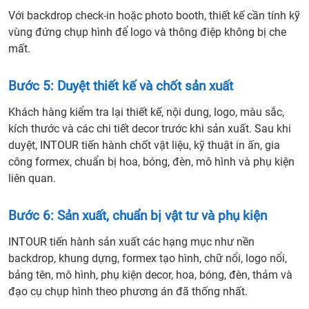
Vào
Với backdrop check-in hoặc photo booth, thiết kế cần tính kỹ
Nhữ
vùng đứng chụp hình để logo và thông điệp không bị che
Yếu
mất.
Tố
Nào?
Bước 5: Duyệt thiết kế và chốt sản xuất
9.
Nhữ
Khách hàng kiểm tra lại thiết kế, nội dung, logo, màu sắc,
Lỗi
kích thước và các chi tiết decor trước khi sản xuất. Sau khi
Thườ
duyệt, INTOUR tiến hành chốt vật liệu, kỹ thuật in ấn, gia
Gặp
công formex, chuẩn bị hoa, bóng, đèn, mô hình và phụ kiện
Khi
liên quan.
Deco
Back
Bước 6: Sản xuất, chuẩn bị vật tư và phụ kiện
Sự
Kiện
INTOUR tiến hành sản xuất các hạng mục như nền
10.
backdrop, khung dựng, formex tạo hình, chữ nổi, logo nổi,
Khi
bảng tên, mô hình, phụ kiện decor, hoa, bóng, đèn, thảm và
Nào
đạo cụ chụp hình theo phương án đã thống nhất.
Khôn