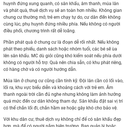
huynh đứng xung quanh, có sân khấu, âm thanh, múa lân
mại,
và phát quà, thuê dịch vụ sẽ an toàn hơn nhiều. Không gian
siêu
chung cư thường mở, trẻ em chạy tự do, cư dân đến không
thị,
cùng lúc, phụ huynh đứng nhiều phía. Nếu không có người
khu
điều phối, chương trình rất dễ loãng.
vui
chơi
Phần phát quà ở chung cư là đoạn dễ rối nhất. Nếu không
có
phát theo phiếu, danh sách hoặc nhóm tuổi, các bé sẽ ùa
nên
lên sân khấu. MC dù giỏi cũng khó kiểm soát nếu phía dưới
thuê
không có người hỗ trợ. Quà nên chia sẵn, có khu phát riêng,
trọn
có hàng chờ và có người hướng dẫn.
gói
khôn
Múa lân ở chung cư cũng cần tính kỹ. Đội lân cần có lối vào,
10.
lối ra, khu vực biểu diễn và khoảng cách với trẻ em. Âm
Nhữ
thanh ngoài trời cần đủ nghe nhưng không làm ảnh hưởng
khoả
quá mức đến cư dân không tham dự. Sân khấu đặt sai vị trí
dễ bị
có thể chắn lối đi, chắn hầm xe hoặc gây khó cho bảo vệ.
quên
Với khu dân cư, thuê dịch vụ không chỉ để có sân khấu đẹp
khi
hơn, mà để có người nắm hiện trường. Ban quản lý hoặc