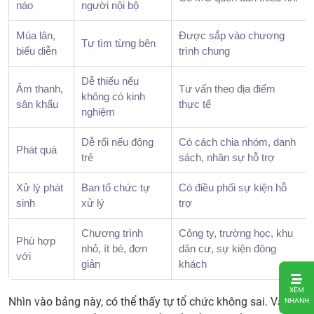
náo
người nội bộ
Múa lân,
Được sắp vào chương
Tự tìm từng bên
biểu diễn
trình chung
Dễ thiếu nếu
Âm thanh,
Tư vấn theo địa điểm
không có kinh
sân khấu
thực tế
nghiệm
Dễ rối nếu đông
Có cách chia nhóm, danh
Phát quà
trẻ
sách, nhân sự hỗ trợ
Xử lý phát
Ban tổ chức tự
Có điều phối sự kiện hỗ
sinh
xử lý
trợ
Chương trình
Công ty, trường học, khu
Phù hợp
nhỏ, ít bé, đơn
dân cư, sự kiện đông
với
giản
khách
1.
XEM
Khi
Nhìn vào bảng này, có thể thấy tự tổ chức không sai. Vấn đề
NHANH