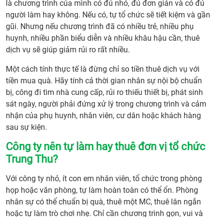
nào
là chương trình của mình có đủ nhỏ, đủ đơn giản và có đủ
có
người làm hay không. Nếu có, tự tổ chức sẽ tiết kiệm và gần
thể
gũi. Nhưng nếu chương trình đã có nhiều trẻ, nhiều phụ
tự tổ
huynh, nhiều phần biểu diễn và nhiều khâu hậu cần, thuê
chức
dịch vụ sẽ giúp giảm rủi ro rất nhiều.
Trun
Một cách tính thực tế là đừng chỉ so tiền thuê dịch vụ với
Thu?
tiền mua quà. Hãy tính cả thời gian nhân sự nội bộ chuẩn
2.
bị, công đi tìm nhà cung cấp, rủi ro thiếu thiết bị, phát sinh
Khi
sát ngày, người phải đứng xử lý trong chương trình và cảm
nào
nhận của phụ huynh, nhân viên, cư dân hoặc khách hàng
nên
sau sự kiện.
thuê
dịch
Công ty nên tự làm hay thuê đơn vị tổ chức
vụ tổ
Trung Thu?
chức
Trun
Với công ty nhỏ, ít con em nhân viên, tổ chức trong phòng
Thu?
họp hoặc văn phòng, tự làm hoàn toàn có thể ổn. Phòng
3. Tự
nhân sự có thể chuẩn bị quà, thuê một MC, thuê lân ngắn
tổ
hoặc tự làm trò chơi nhẹ. Chỉ cần chương trình gọn, vui và