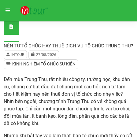
Trang chủ
Kinh Nghiệm Tổ Chức Sự Kiện
Nên Tự Tổ Ch
NÊN TỰ TỔ CHỨC HAY THUÊ DỊCH VỤ TỔ CHỨC TRUNG THU?
INTOUR
27/05/2026
KINH NGHIỆM TỔ CHỨC SỰ KIỆN
Đến mùa Trung Thu, rất nhiều công ty, trường học, khu dân
cư, chung cư bắt đầu đặt chung một câu hỏi: nên tự làm
cho tiết kiệm hay nên thuê đơn vị tổ chức cho nhẹ việc?
Nhìn bên ngoài, chương trình Trung Thu có vẻ không quá
phức tạp. Chỉ cần một người dẫn chương trình, vài trò chơi,
đội múa lân, ít bánh kẹo, lồng đèn, phần quà cho các bé là
đã có không khí.
Nhưng khi bắt tay vào làm thật, ban tổ chức mới thấy có rất