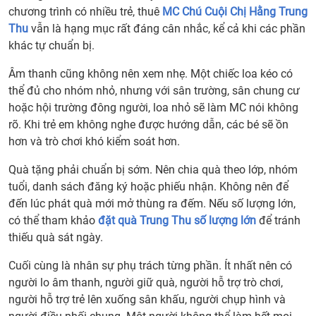
chương trình có nhiều trẻ, thuê
MC Chú Cuội Chị Hằng Trung
Thu
vẫn là hạng mục rất đáng cân nhắc, kể cả khi các phần
khác tự chuẩn bị.
Âm thanh cũng không nên xem nhẹ. Một chiếc loa kéo có
thể đủ cho nhóm nhỏ, nhưng với sân trường, sân chung cư
hoặc hội trường đông người, loa nhỏ sẽ làm MC nói không
rõ. Khi trẻ em không nghe được hướng dẫn, các bé sẽ ồn
hơn và trò chơi khó kiểm soát hơn.
Quà tặng phải chuẩn bị sớm. Nên chia quà theo lớp, nhóm
tuổi, danh sách đăng ký hoặc phiếu nhận. Không nên để
đến lúc phát quà mới mở thùng ra đếm. Nếu số lượng lớn,
có thể tham khảo
đặt quà Trung Thu số lượng lớn
để tránh
thiếu quà sát ngày.
Cuối cùng là nhân sự phụ trách từng phần. Ít nhất nên có
người lo âm thanh, người giữ quà, người hỗ trợ trò chơi,
người hỗ trợ trẻ lên xuống sân khấu, người chụp hình và