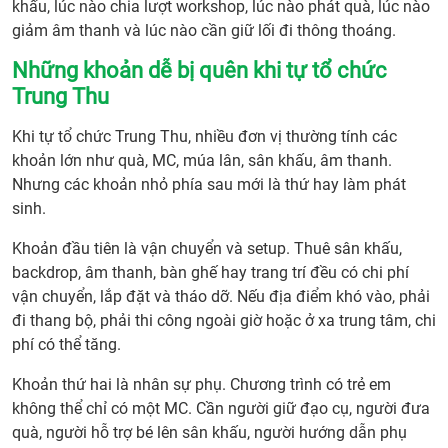
khấu, lúc nào chia lượt workshop, lúc nào phát quà, lúc nào
Trun
giảm âm thanh và lúc nào cần giữ lối đi thông thoáng.
Thu
phù
Những khoản dễ bị quên khi tự tổ chức
hợp
Trung Thu
Khi tự tổ chức Trung Thu, nhiều đơn vị thường tính các
khoản lớn như quà, MC, múa lân, sân khấu, âm thanh.
Nhưng các khoản nhỏ phía sau mới là thứ hay làm phát
sinh.
Khoản đầu tiên là vận chuyển và setup. Thuê sân khấu,
backdrop, âm thanh, bàn ghế hay trang trí đều có chi phí
vận chuyển, lắp đặt và tháo dỡ. Nếu địa điểm khó vào, phải
đi thang bộ, phải thi công ngoài giờ hoặc ở xa trung tâm, chi
phí có thể tăng.
Khoản thứ hai là nhân sự phụ. Chương trình có trẻ em
không thể chỉ có một MC. Cần người giữ đạo cụ, người đưa
quà, người hỗ trợ bé lên sân khấu, người hướng dẫn phụ