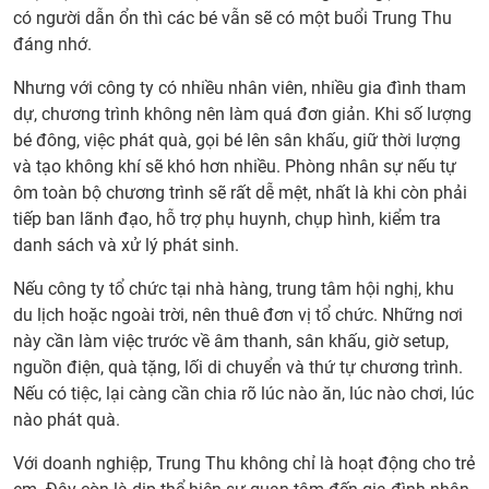
chức
có người dẫn ổn thì các bé vẫn sẽ có một buổi Trung Thu
Trun
đáng nhớ.
Thu
Nhưng với công ty có nhiều nhân viên, nhiều gia đình tham
cần
dự, chương trình không nên làm quá đơn giản. Khi số lượng
chuẩ
bé đông, việc phát quà, gọi bé lên sân khấu, giữ thời lượng
bị
và tạo không khí sẽ khó hơn nhiều. Phòng nhân sự nếu tự
nhữn
ôm toàn bộ chương trình sẽ rất dễ mệt, nhất là khi còn phải
gì?
tiếp ban lãnh đạo, hỗ trợ phụ huynh, chụp hình, kiểm tra
4.
danh sách và xử lý phát sinh.
Thuê
dịch
Nếu công ty tổ chức tại nhà hàng, trung tâm hội nghị, khu
vụ tổ
du lịch hoặc ngoài trời, nên thuê đơn vị tổ chức. Những nơi
chức
này cần làm việc trước về âm thanh, sân khấu, giờ setup,
Trun
nguồn điện, quà tặng, lối di chuyển và thứ tự chương trình.
Thu
Nếu có tiệc, lại càng cần chia rõ lúc nào ăn, lúc nào chơi, lúc
trọn
nào phát quà.
gói
sẽ
Với doanh nghiệp, Trung Thu không chỉ là hoạt động cho trẻ
gồm