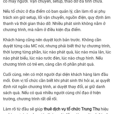
có mấy người. Vận chuyển, setup, tháo dỡ đã tính chưa.
Nếu tổ chức ở địa điểm có ban quản lý, cần làm rõ ai phụ
trách xin giờ setup, lối vận chuyển, nguồn điện, quy định âm
thanh và thời gian tháo dỡ. Nhiều phát sinh không nằm ở
chương trình, mà nằm ở điều kiện địa điểm.
Khách hàng cũng nên duyệt kịch bản trước. Không cần
duyệt từng câu MC nói, nhưng phải biết thứ tự chương trình,
thời lượng từng phần, lúc nào phát quà, lúc nào múa lân, lúc
nào phát biểu, lúc nào rước đèn, lúc nào chụp hình. Nếu
chương trình có trẻ em, càng cần rõ phần phát quà.
Cuối cùng, nên có một người đại diện khách hàng làm đầu
mối. Đơn vị tổ chức cần biết khi phát sinh thì hỏi ai, ai quyết
định rút ngắn chương trình, ai duyệt thay đổi, ai giữ danh
sách quà. Nếu có quá nhiều người cùng chỉ đạo ở hiện
trường, chương trình rất dễ rối.
Làm rõ từ đầu sẽ giúp
thuê dịch vụ tổ chức Trung Thu
hiệu