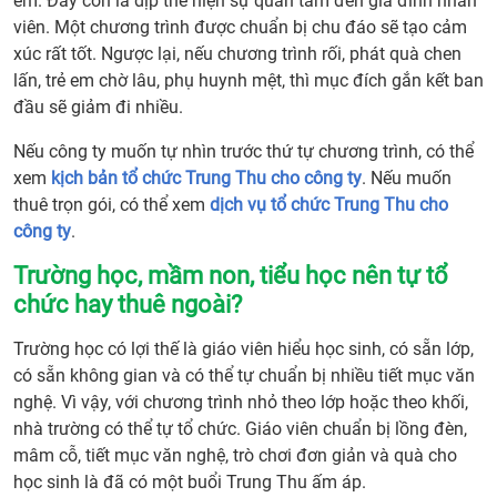
em. Đây còn là dịp thể hiện sự quan tâm đến gia đình nhân
nhữn
viên. Một chương trình được chuẩn bị chu đáo sẽ tạo cảm
gì?
xúc rất tốt. Ngược lại, nếu chương trình rối, phát quà chen
5. So
lấn, trẻ em chờ lâu, phụ huynh mệt, thì mục đích gắn kết ban
sánh
đầu sẽ giảm đi nhiều.
tự tổ
Nếu công ty muốn tự nhìn trước thứ tự chương trình, có thể
chức
xem
kịch bản tổ chức Trung Thu cho công ty
. Nếu muốn
và
thuê trọn gói, có thể xem
dịch vụ tổ chức Trung Thu cho
thuê
công ty
.
dịch
vụ tổ
Trường học, mầm non, tiểu học nên tự tổ
chức
chức hay thuê ngoài?
Trun
Thu
Trường học có lợi thế là giáo viên hiểu học sinh, có sẵn lớp,
6.
có sẵn không gian và có thể tự chuẩn bị nhiều tiết mục văn
Công
nghệ. Vì vậy, với chương trình nhỏ theo lớp hoặc theo khối,
ty
nhà trường có thể tự tổ chức. Giáo viên chuẩn bị lồng đèn,
nên
mâm cỗ, tiết mục văn nghệ, trò chơi đơn giản và quà cho
tự
học sinh là đã có một buổi Trung Thu ấm áp.