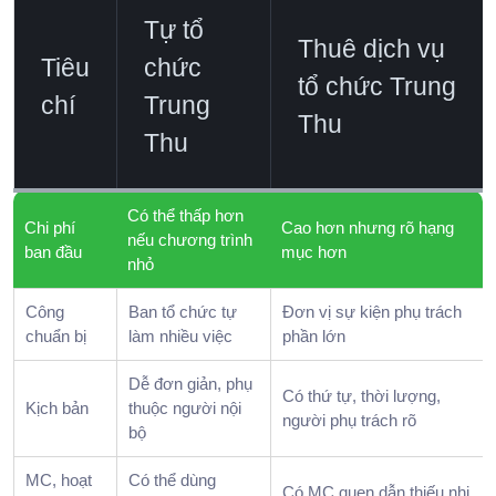
Tự tổ
Thuê dịch vụ
Tiêu
chức
tổ chức Trung
chí
Trung
Thu
Thu
Có thể thấp hơn
Chi phí
Cao hơn nhưng rõ hạng
nếu chương trình
ban đầu
mục hơn
nhỏ
Công
Ban tổ chức tự
Đơn vị sự kiện phụ trách
chuẩn bị
làm nhiều việc
phần lớn
Dễ đơn giản, phụ
Có thứ tự, thời lượng,
Kịch bản
thuộc người nội
người phụ trách rõ
bộ
MC, hoạt
Có thể dùng
Có MC quen dẫn thiếu nhi