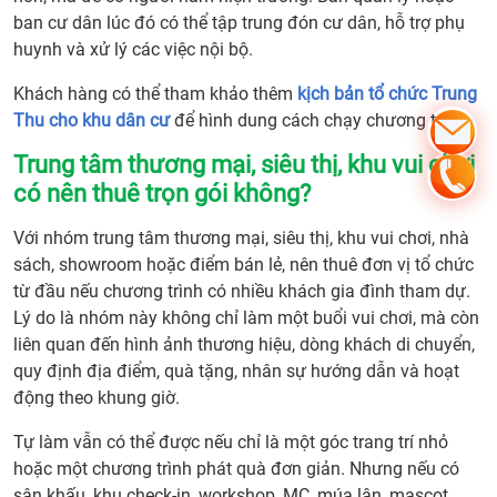
tự tổ
ban cư dân lúc đó có thể tập trung đón cư dân, hỗ trợ phụ
chức
huynh và xử lý các việc nội bộ.
Trun
Thu
Khách hàng có thể tham khảo thêm
kịch bản tổ chức Trung
11.
Thu cho khu dân cư
để hình dung cách chạy chương trình.
Cách
chọn
Trung tâm thương mại, siêu thị, khu vui chơi
phươ
có nên thuê trọn gói không?
án
Với nhóm trung tâm thương mại, siêu thị, khu vui chơi, nhà
phù
sách, showroom hoặc điểm bán lẻ, nên thuê đơn vị tổ chức
hợp
từ đầu nếu chương trình có nhiều khách gia đình tham dự.
với
Lý do là nhóm này không chỉ làm một buổi vui chơi, mà còn
ngân
liên quan đến hình ảnh thương hiệu, dòng khách di chuyển,
sách
quy định địa điểm, quà tặng, nhân sự hướng dẫn và hoạt
12.
động theo khung giờ.
Kinh
nghi
Tự làm vẫn có thể được nếu chỉ là một góc trang trí nhỏ
làm
hoặc một chương trình phát quà đơn giản. Nhưng nếu có
việc
sân khấu, khu check-in, workshop, MC, múa lân, mascot,