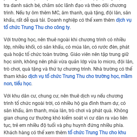
tra danh sách bé, chăm sóc lãnh đạo và theo dõi chương
trình. Nếu tự ôm thêm MC, âm thanh, quà tặng, đội lân, sân
khấu, rất dễ quá tải. Doanh nghiệp có thể xem thêm
dịch vụ
tổ chức Trung Thu cho công ty
.
Với trường học, nên thuê ngoài khi chương trình có nhiều
lớp, nhiều khối, có sân khấu, có múa lân, có rước đèn, phát
quà hoặc tổ chức toàn trường. Giáo viên nên tập trung giữ
học sinh, không nên phải vừa quản lớp vừa lo micro, đội lân,
trò chơi, quà tặng và thứ tự chương trình. Nhà trường có thể
tham khảo
dịch vụ tổ chức Trung Thu cho trường học, mầm
non, tiểu học
.
Với khu dân cư, chung cư, nên thuê dịch vụ nếu chương
trình tổ chức ngoài trời, có nhiều hộ gia đình tham dự, có
sân khấu, âm thanh, múa lân, trò chơi và phát quà. Không
gian chung cư thường khó kiểm soát vì cư dân ra vào liên
tục, trẻ em nhiều độ tuổi và phụ huynh đứng nhiều phía.
Khách hàng có thể xem thêm
tổ chức Trung Thu cho khu