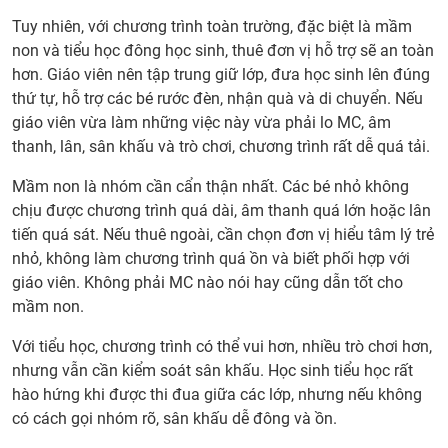
làm
hay
Tuy nhiên, với chương trình toàn trường, đặc biệt là mầm
thuê
non và tiểu học đông học sinh, thuê đơn vị hỗ trợ sẽ an toàn
đơn
hơn. Giáo viên nên tập trung giữ lớp, đưa học sinh lên đúng
vị tổ
thứ tự, hỗ trợ các bé rước đèn, nhận quà và di chuyển. Nếu
chức
giáo viên vừa làm những việc này vừa phải lo MC, âm
Trun
thanh, lân, sân khấu và trò chơi, chương trình rất dễ quá tải.
Thu?
Mầm non là nhóm cần cẩn thận nhất. Các bé nhỏ không
7.
chịu được chương trình quá dài, âm thanh quá lớn hoặc lân
Trườ
tiến quá sát. Nếu thuê ngoài, cần chọn đơn vị hiểu tâm lý trẻ
học,
nhỏ, không làm chương trình quá ồn và biết phối hợp với
mầm
giáo viên. Không phải MC nào nói hay cũng dẫn tốt cho
non,
mầm non.
tiểu
học
Với tiểu học, chương trình có thể vui hơn, nhiều trò chơi hơn,
nên
nhưng vẫn cần kiểm soát sân khấu. Học sinh tiểu học rất
tự tổ
hào hứng khi được thi đua giữa các lớp, nhưng nếu không
chức
có cách gọi nhóm rõ, sân khấu dễ đông và ồn.
hay