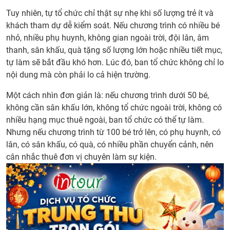
Tuy nhiên, tự tổ chức chỉ thật sự nhẹ khi số lượng trẻ ít và
khách tham dự dễ kiểm soát. Nếu chương trình có nhiều bé
nhỏ, nhiều phụ huynh, không gian ngoài trời, đội lân, âm
thanh, sân khấu, quà tặng số lượng lớn hoặc nhiều tiết mục,
tự làm sẽ bắt đầu khó hơn. Lúc đó, ban tổ chức không chỉ lo
nội dung mà còn phải lo cả hiện trường.
Một cách nhìn đơn giản là: nếu chương trình dưới 50 bé,
không cần sân khấu lớn, không tổ chức ngoài trời, không có
nhiều hạng mục thuê ngoài, ban tổ chức có thể tự làm.
Nhưng nếu chương trình từ 100 bé trở lên, có phụ huynh, có
lân, có sân khấu, có quà, có nhiều phần chuyển cảnh, nên
cân nhắc thuê đơn vị chuyên làm sự kiện.