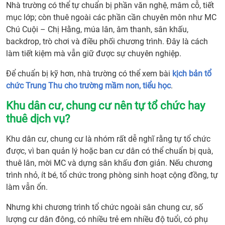
thuê
Nhà trường có thể tự chuẩn bị phần văn nghệ, mâm cỗ, tiết
ngoà
mục lớp; còn thuê ngoài các phần cần chuyên môn như MC
8.
Chú Cuội – Chị Hằng, múa lân, âm thanh, sân khấu,
Khu
backdrop, trò chơi và điều phối chương trình. Đây là cách
dân
làm tiết kiệm mà vẫn giữ được sự chuyên nghiệp.
cư,
Để chuẩn bị kỹ hơn, nhà trường có thể xem bài
kịch bản tổ
chun
chức Trung Thu cho trường mầm non, tiểu học
.
cư
nên
Khu dân cư, chung cư nên tự tổ chức hay
tự tổ
thuê dịch vụ?
chức
hay
Khu dân cư, chung cư là nhóm rất dễ nghĩ rằng tự tổ chức
thuê
được, vì ban quản lý hoặc ban cư dân có thể chuẩn bị quà,
dịch
thuê lân, mời MC và dựng sân khấu đơn giản. Nếu chương
vụ?
trình nhỏ, ít bé, tổ chức trong phòng sinh hoạt cộng đồng, tự
9.
làm vẫn ổn.
Trun
Nhưng khi chương trình tổ chức ngoài sân chung cư, số
tâm
lượng cư dân đông, có nhiều trẻ em nhiều độ tuổi, có phụ
thươ