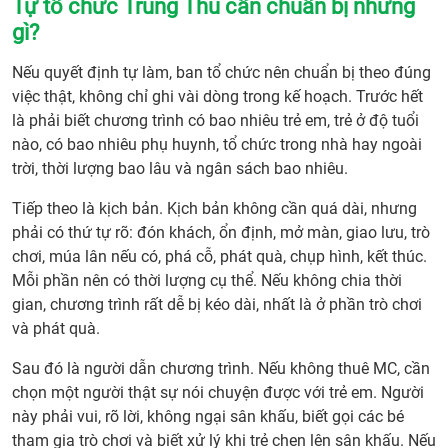
Tự tổ chức Trung Thu cần chuẩn bị những
gì?
Nếu quyết định tự làm, ban tổ chức nên chuẩn bị theo đúng
việc thật, không chỉ ghi vài dòng trong kế hoạch. Trước hết
là phải biết chương trình có bao nhiêu trẻ em, trẻ ở độ tuổi
nào, có bao nhiêu phụ huynh, tổ chức trong nhà hay ngoài
trời, thời lượng bao lâu và ngân sách bao nhiêu.
Tiếp theo là kịch bản. Kịch bản không cần quá dài, nhưng
phải có thứ tự rõ: đón khách, ổn định, mở màn, giao lưu, trò
chơi, múa lân nếu có, phá cỗ, phát quà, chụp hình, kết thúc.
Mỗi phần nên có thời lượng cụ thể. Nếu không chia thời
gian, chương trình rất dễ bị kéo dài, nhất là ở phần trò chơi
và phát quà.
Sau đó là người dẫn chương trình. Nếu không thuê MC, cần
chọn một người thật sự nói chuyện được với trẻ em. Người
này phải vui, rõ lời, không ngại sân khấu, biết gọi các bé
tham gia trò chơi và biết xử lý khi trẻ chen lên sân khấu. Nếu