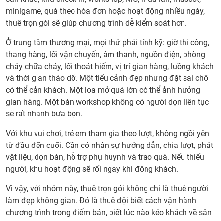
với
minigame, quà theo hóa đơn hoặc hoạt động nhiều ngày,
đơn
thuê trọn gói sẽ giúp chương trình dễ kiểm soát hơn.
vị tổ
chức
Ở trung tâm thương mại, mọi thứ phải tính kỹ: giờ thi công,
Trun
thang hàng, lối vận chuyển, âm thanh, nguồn điện, phòng
Thu
cháy chữa cháy, lối thoát hiểm, vị trí gian hàng, luồng khách
để
và thời gian tháo dỡ. Một tiểu cảnh đẹp nhưng đặt sai chỗ
khôn
có thể cản khách. Một loa mở quá lớn có thể ảnh hưởng
phát
gian hàng. Một bàn workshop không có người dọn liên tục
sinh
sẽ rất nhanh bừa bộn.
13.
Với khu vui chơi, trẻ em tham gia theo lượt, không ngồi yên
Liên
từ đầu đến cuối. Cần có nhân sự hướng dẫn, chia lượt, phát
hệ
vật liệu, dọn bàn, hỗ trợ phụ huynh và trao quà. Nếu thiếu
INT
người, khu hoạt động sẽ rối ngay khi đông khách.
tư
vấn
Vì vậy, với nhóm này, thuê trọn gói không chỉ là thuê người
phươ
làm đẹp không gian. Đó là thuê đội biết cách vận hành
án tổ
chương trình trong điểm bán, biết lúc nào kéo khách về sân
chức