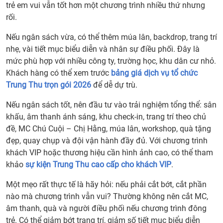
trẻ em vui vẫn tốt hơn một chương trình nhiều thứ nhưng
rối.
Nếu ngân sách vừa, có thể thêm múa lân, backdrop, trang trí
nhẹ, vài tiết mục biểu diễn và nhân sự điều phối. Đây là
mức phù hợp với nhiều công ty, trường học, khu dân cư nhỏ.
Khách hàng có thể xem trước
bảng giá dịch vụ tổ chức
Trung Thu trọn gói 2026
để dễ dự trù.
Nếu ngân sách tốt, nên đầu tư vào trải nghiệm tổng thể: sân
khấu, âm thanh ánh sáng, khu check-in, trang trí theo chủ
đề, MC Chú Cuội – Chị Hằng, múa lân, workshop, quà tặng
đẹp, quay chụp và đội vận hành đầy đủ. Với chương trình
khách VIP hoặc thương hiệu cần hình ảnh cao, có thể tham
khảo
sự kiện Trung Thu cao cấp cho khách VIP
.
Một mẹo rất thực tế là hãy hỏi: nếu phải cắt bớt, cắt phần
nào mà chương trình vẫn vui? Thường không nên cắt MC,
âm thanh, quà và người điều phối nếu chương trình đông
trẻ. Có thể giảm bớt trang trí, giảm số tiết mục biểu diễn