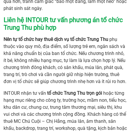
quả hơn, tránh cảm giác “báo một đằng, làm một nẻo” hoặc
phát sinh sát ngày.
Liên hệ INTOUR tư vấn phương án tổ chức
Trung Thu phù hợp
Nên tự tổ chức hay thuê dịch vụ tổ chức Trung Thu
phụ
thuộc vào quy mô, địa điểm, số lượng trẻ em, ngân sách và
khả năng chuẩn bị của ban tổ chức. Nếu chương trình nhỏ,
ít bé, không nhiều hạng mục, tự làm là lựa chọn hợp lý. Nếu
chương trình đông khách, có sân khấu, múa lân, phát quà,
trang trí, trò chơi và cần người giữ nhịp hiện trường, thuê
đơn vị tổ chức sẽ giúp chương trình nhẹ hơn và ít rủi ro hơn.
INTOUR nhận tư vấn
tổ chức Trung Thu trọn gói
hoặc từng
hạng mục riêng cho công ty, trường học, mầm non, tiểu học,
khu dân cư, chung cư, trung tâm thương mại, siêu thị, khu
vui chơi và các chương trình cộng đồng. Khách hàng có thể
thuê MC Chú Cuội – Chị Hằng, múa lân, âm thanh, sân
khấu, backdrop, trang trí, workshop, quà tặng, kịch bản hoặc