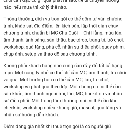
chơi cần đạo cụ gì, quà phát ra sao, trẻ di chuyển hướng
nào, nếu mưa thì xử lý thế nào.
Thông thường, dịch vụ trọn gói có thể gồm tư vấn chương
trình, khảo sát địa điểm, lên kịch bản, lập thời gian chạy
chương trình, chuẩn bị MC Chú Cuội – Chị Hằng, múa lân,
âm thanh, ánh sáng, sân khấu, backdrop, trang trí, trò chơi,
workshop, quà tặng, phá cỗ, nhân sự điều phối, quay phim,
chụp ảnh, setup và tháo dỡ sau chương trình.
Không phải khách hàng nào cũng cần đầy đủ tất cả hạng
mục. Một công ty nhỏ có thể chỉ cần MC, âm thanh, trò chơi
và quà. Một trường học có thể cần MC, lân, trò chơi,
workshop và phát quà theo lớp. Một chung cư có thể cần
sân khấu, âm thanh ngoài trời, lân, MC, backdrop và nhân
sự điều phối. Một trung tâm thương mại có thể cần khu
check-in, workshop nhiều khung giờ, mascot, quà tặng và
nhân sự hướng dẫn khách.
Điểm đáng giá nhất khi thuê trọn gói là có người giữ