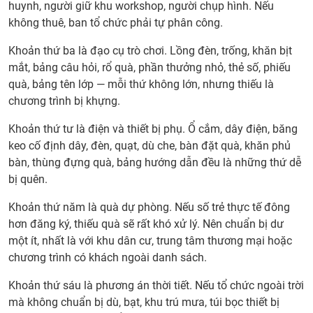
huynh, người giữ khu workshop, người chụp hình. Nếu
không thuê, ban tổ chức phải tự phân công.
Khoản thứ ba là đạo cụ trò chơi. Lồng đèn, trống, khăn bịt
mắt, bảng câu hỏi, rổ quà, phần thưởng nhỏ, thẻ số, phiếu
quà, bảng tên lớp — mỗi thứ không lớn, nhưng thiếu là
chương trình bị khựng.
Khoản thứ tư là điện và thiết bị phụ. Ổ cắm, dây điện, băng
keo cố định dây, đèn, quạt, dù che, bàn đặt quà, khăn phủ
bàn, thùng đựng quà, bảng hướng dẫn đều là những thứ dễ
bị quên.
Khoản thứ năm là quà dự phòng. Nếu số trẻ thực tế đông
hơn đăng ký, thiếu quà sẽ rất khó xử lý. Nên chuẩn bị dư
một ít, nhất là với khu dân cư, trung tâm thương mại hoặc
chương trình có khách ngoài danh sách.
Khoản thứ sáu là phương án thời tiết. Nếu tổ chức ngoài trời
mà không chuẩn bị dù, bạt, khu trú mưa, túi bọc thiết bị