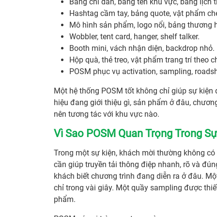
Bảng chỉ dẫn, bảng tên khu vực, bảng lịch t
Hashtag cầm tay, bảng quote, vật phẩm che
Mô hình sản phẩm, logo nổi, bảng thương h
Wobbler, tent card, hanger, shelf talker.
Booth mini, vách nhận diện, backdrop nhỏ.
Hộp quà, thẻ treo, vật phẩm trang trí theo c
POSM phục vụ activation, sampling, roadsho
Một hệ thống POSM tốt không chỉ giúp sự kiện
hiệu đang giới thiệu gì, sản phẩm ở đâu, chương
nên tương tác với khu vực nào.
Vì Sao POSM Quan Trọng Trong Sự
Trong một sự kiện, khách mời thường không có n
cần giúp truyền tải thông điệp nhanh, rõ và đún
khách biết chương trình đang diễn ra ở đâu. Mộ
chỉ trong vài giây. Một quầy sampling được thiế
phẩm.