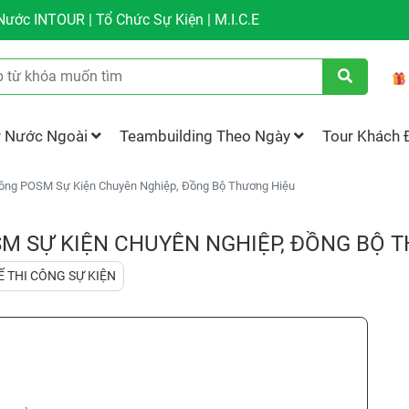
ước INTOUR | Tổ Chức Sự Kiện | M.I.C.E
r Nước Ngoài
Teambuilding Theo Ngày
Tour Khách 
Công POSM Sự Kiện Chuyên Nghiệp, Đồng Bộ Thương Hiệu
SM SỰ KIỆN CHUYÊN NGHIỆP, ĐỒNG BỘ 
Ế THI CÔNG SỰ KIỆN