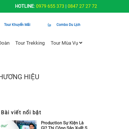
HOTLINE
:
0979 655 373
|
0847 27 27 72
Tour Khuyến Mãi
Combo Du Lịch
Đoàn
Tour Trekking
Tour Mùa Vụ
THƯƠNG HIỆU
Bài viết nổi bật
Production Sự Kiện Là
Gì? Thi Công Sản Xuất Sự