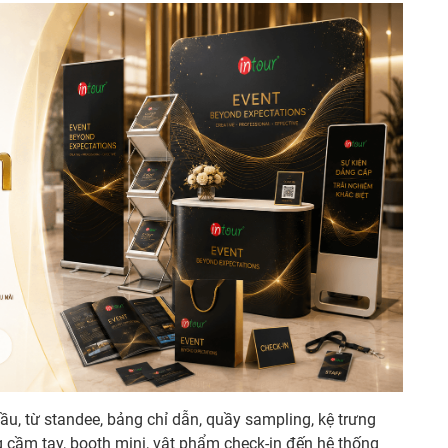
ầu, từ standee, bảng chỉ dẫn, quầy sampling, kệ trưng
 cầm tay, booth mini, vật phẩm check-in đến hệ thống