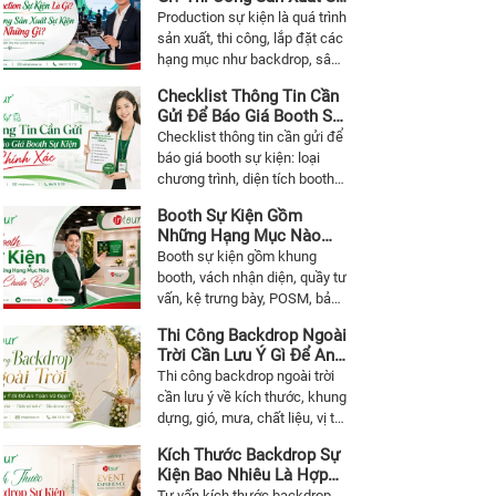
Kiện Gồm Những Gì?
Production sự kiện là quá trình
sản xuất, thi công, lắp đặt các
hạng mục như backdrop, sân
khấu, booth, POSM, cổng
Checklist Thông Tin Cần
chào, photo booth, decor và
Gửi Để Báo Giá Booth Sự
không gian sự kiện.
Kiện Chính Xác
Checklist thông tin cần gửi để
báo giá booth sự kiện: loại
chương trình, diện tích booth,
địa điểm, mục tiêu sử dụng,
Booth Sự Kiện Gồm
hạng mục, vật liệu, POSM, thời
Những Hạng Mục Nào
gian set up và ngân sách.
Cần Chuẩn Bị?
Booth sự kiện gồm khung
booth, vách nhận diện, quầy tư
vấn, kệ trưng bày, POSM, bảng
thông tin, backdrop, đèn, thiết
Thi Công Backdrop Ngoài
bị, khu tương tác và vật phẩm
Trời Cần Lưu Ý Gì Để An
vận hành.
Toàn Và Đẹp?
Thi công backdrop ngoài trời
cần lưu ý về kích thước, khung
dựng, gió, mưa, chất liệu, vị trí
lắp đặt, ánh sáng, an toàn và
Kích Thước Backdrop Sự
phương án gia cố để backdrop
Kiện Bao Nhiêu Là Hợp
đẹp, chắc chắn.
Lý?
Tư vấn kích thước backdrop