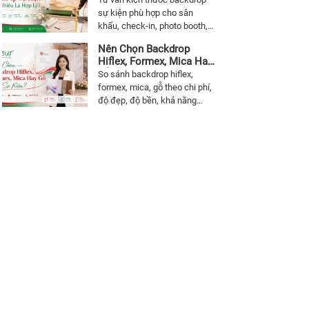
sự kiện phù hợp cho sân
khấu, check-in, photo booth,
khai trương, hội nghị, Year End
Nên Chọn Backdrop
Party theo không gian, số
Hiflex, Formex, Mica Hay
lượng khách và mục đích sử
Gỗ Cho Sự Kiện?
So sánh backdrop hiflex,
dụng.
formex, mica, gỗ theo chi phí,
độ đẹp, độ bền, khả năng
decor và mục đích sử dụng để
chọn chất liệu thi công
backdrop sự kiện phù hợp.