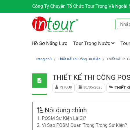
Công Ty Chuyên Tổ Chức Tour Trong Và Ngoài N
Hồ Sơ Năng Lực
Tour Trong Nước
Tou
Trang chủ
Thiết Kế Thi Công Sự Kiện
Thiết Kế Thi 
THIẾT KẾ THI CÔNG PO
INTOUR
30/05/2026
THIẾT K
Nội dung chính
1. POSM Sự Kiện Là Gì?
2. Vì Sao POSM Quan Trọng Trong Sự Kiện?