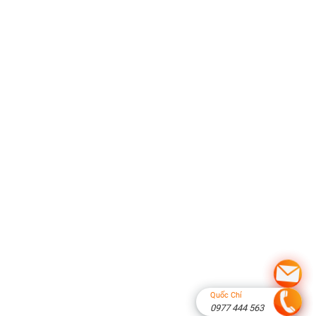
Nhận Thi
Công
Những
Loại
POSM
Sự Kiện
Nào?
5. POSM
Trong
Booth
Sự Kiện
Cần
Những
Gì?
6. POSM
Cho
Booth
Quảng
Quốc Chí
0977 444 563
Cáo,