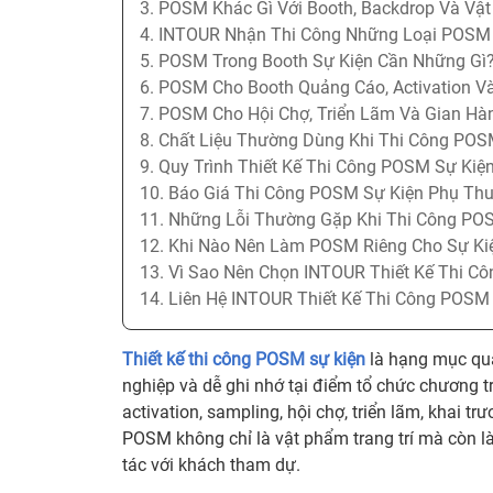
3. POSM Khác Gì Với Booth, Backdrop Và Vật
4. INTOUR Nhận Thi Công Những Loại POSM
5. POSM Trong Booth Sự Kiện Cần Những Gì
6. POSM Cho Booth Quảng Cáo, Activation V
7. POSM Cho Hội Chợ, Triển Lãm Và Gian H
8. Chất Liệu Thường Dùng Khi Thi Công POS
9. Quy Trình Thiết Kế Thi Công POSM Sự Kiệ
10. Báo Giá Thi Công POSM Sự Kiện Phụ Th
11. Những Lỗi Thường Gặp Khi Thi Công PO
12. Khi Nào Nên Làm POSM Riêng Cho Sự Ki
13. Vì Sao Nên Chọn INTOUR Thiết Kế Thi C
14. Liên Hệ INTOUR Thiết Kế Thi Công POSM
Thiết kế thi công POSM sự kiện
là hạng mục qua
nghiệp và dễ ghi nhớ tại điểm tổ chức chương t
activation, sampling, hội chợ, triển lãm, khai t
POSM không chỉ là vật phẩm trang trí mà còn là
tác với khách tham dự.